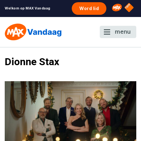
NPO S
Omroep 
Word lid
Welkom op MAX Vandaag
menu
Dionne Stax