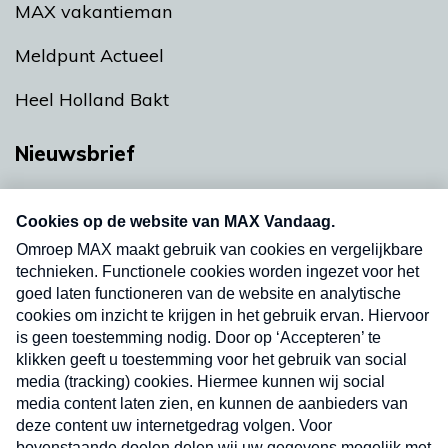
MAX vakantieman
Meldpunt Actueel
Heel Holland Bakt
Nieuwsbrief
Neem hier een gratis abonnement op onze
nieuwsbrief. Elke vrijdag- en dinsdagochtend in
uw mailbox.
Verzend