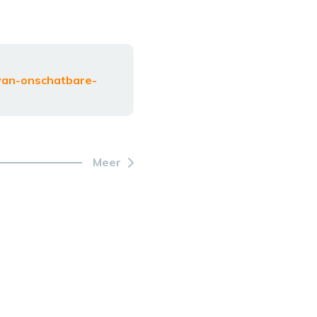
van-onschatbare-
Meer