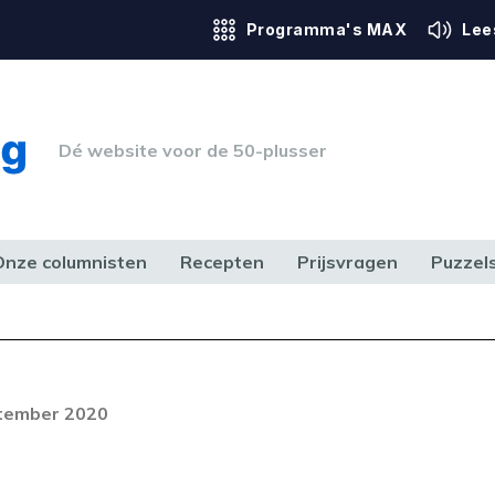
Programma's MAX
Lee
Dé website voor de 50-plusser
Onze columnisten
Recepten
Prijsvragen
Puzzel
ERK & RECHT
GEZONDHEID & SPORT
HUIS, TUIN & HOBBY
MEDIA & 
ptember 2020