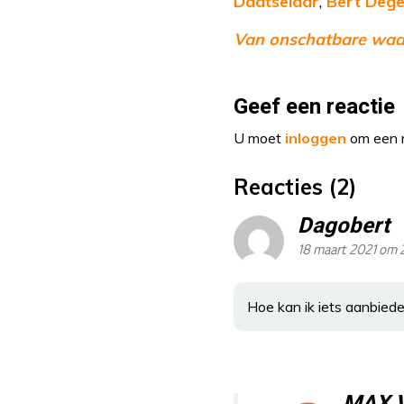
Daatselaar
,
Bert Deg
Van onschatbare waa
Geef een reactie
U moet
inloggen
om een r
Reacties (2)
Dagobert
18 maart 2021 om 
Hoe kan ik iets aanbied
MAX 