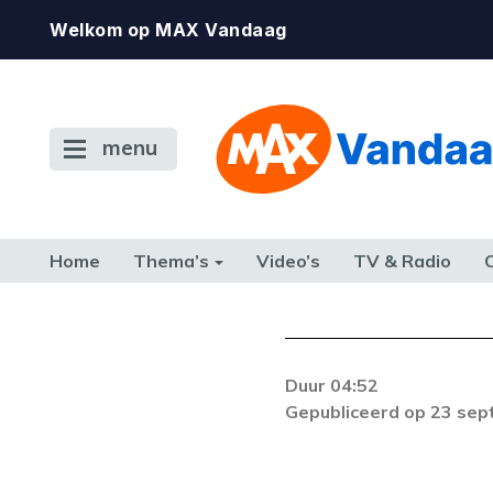
Welkom op MAX Vandaag
menu
Home
Thema’s
Video’s
TV & Radio
CONSUMENT
ETEN & DRINKEN
FAMILIE & RELATIE
GELD, W
TERUG NAAR TOEN
Duur 04:52
Gepubliceerd op 23 se