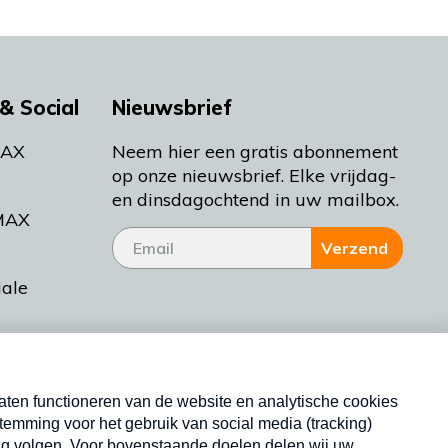
& Social
Nieuwsbrief
MAX
Neem hier een gratis abonnement
op onze nieuwsbrief. Elke vrijdag-
en dinsdagochtend in uw mailbox.
MAX
Verzend
iale
tieman
ctueel
Nieuwsbrief
d Bakt