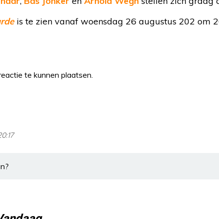
enaar
,
Bas Jonker
en
Arnold Wegh
stellen zich graag 
rde
is te zien vanaf woensdag 26 augustus 202 om 2
eactie te kunnen plaatsen.
20:17
en?
Vandaag