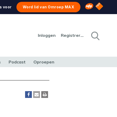
NPO Star
Omroep MAX
s voor
Word lid van Omroep MAX
Inloggen
Registreren
s
Podcast
Oproepen
CULTUUR
NATUUR & MILIEU
REIZEN & VERKEER