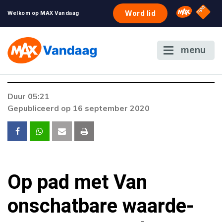
NPO S
Omroep 
Word lid
Welkom op MAX Vandaag
menu
Duur 05:21
Gepubliceerd op 16 september 2020
Op pad met Van
onschatbare waarde-