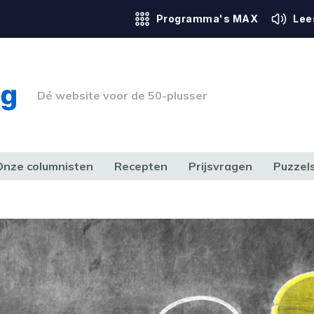
Programma's MAX
Lee
Dé website voor de 50-plusser
Onze columnisten
Recepten
Prijsvragen
Puzzel
ERK & RECHT
GEZONDHEID & SPORT
HUIS, TUIN & HOBBY
MEDIA & 