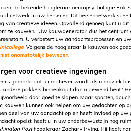
roken: de bekende hoogleraar neuropsychologie Erik S
taal netwerk in uw hersenen. Dit hersennetwerk speelt
ing van creatieve ideeën. Opvallend genoeg kunt u di
m te kauwen. “Uw kauwgenerator, dus het centrum d
ersenstam. U verbetert uw aandachtsprocessen en uw c
nicollege
. Volgens de hoogleraar is kauwen ook go
niet onomstotelijk bewezen
.
orgen voor creatieve ingevingen
eens gemerkt dat u creatiever wordt als u muziek luis
 andere prikkels binnenkrijgt dan u gewend bent? H
ijvoorbeeld door goed te slapen. Maar sporten, douch
kauwen kunnen ook helpen om uw gedachten op orde 
 een deel van uw aandacht op en heeft invloed op uw
ndacht opeist, heeft u in uw onderbewustzijn nog ruim
hington Post
hoogleraar Zachary Irving. Hij heeft na