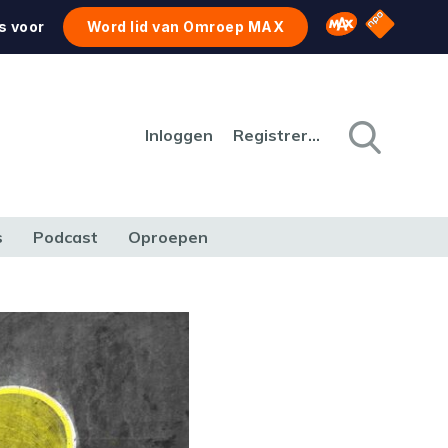
NPO Star
Omroep MAX
s voor
Word lid van Omroep MAX
Inloggen
Registreren
s
Podcast
Oproepen
CULTUUR
NATUUR & MILIEU
REIZEN & VERKEER