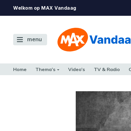
Welkom op MAX Vandaag
menu
Home
Thema’s
Video’s
TV & Radio
CONSUMENT
ETEN & DRINKEN
FAMILIE & RELATIE
GELD, W
TERUG NAAR TOEN