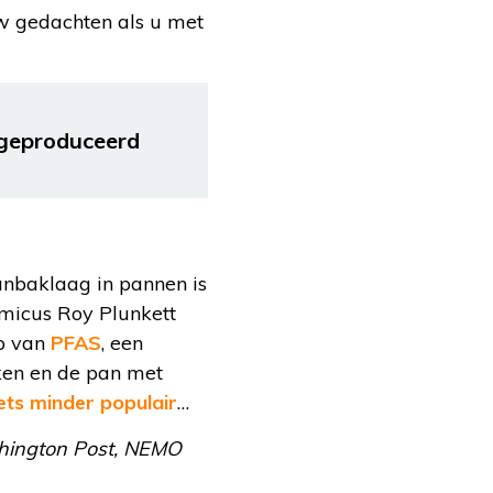
w gedachten als u met
n geproduceerd
anbaklaag in pannen is
micus Roy Plunkett
lp van
PFAS
, een
koken en de pan met
ets minder populair
…
shington Post, NEMO