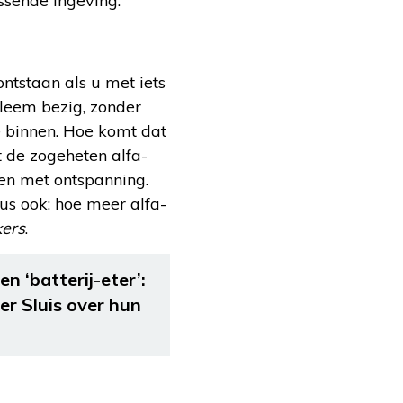
issende ingeving.
ntstaan als u met iets
bleem bezig, zonder
te binnen. Hoe komt dat
t de zogeheten alfa-
men met ontspanning.
us ook: hoe meer alfa-
kers
.
n ‘batterij-eter’:
er Sluis over hun