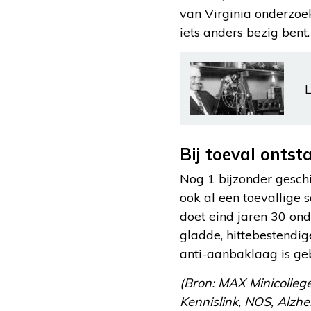
van Virginia onderzoe
iets anders bezig bent.
L
Bij toeval onts
Nog 1 bijzonder gesch
ook al een toevallig
doet eind jaren 30 on
gladde, hittebestendige
anti-aanbaklaag is geb
(Bron: MAX Minicolleg
Kennislink, NOS, Alzhe