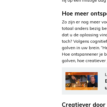
hij op een mistige dag 
Hoe meer ontspa
Zo zijn er nog meer vo
totaal anders bezig be
dat u de oplossing vin
toch? Volgens cogniti
golven in uw brein. “H
Hoe ontspannener je be
golven, hoe creatiever j
L
Creatiever doo