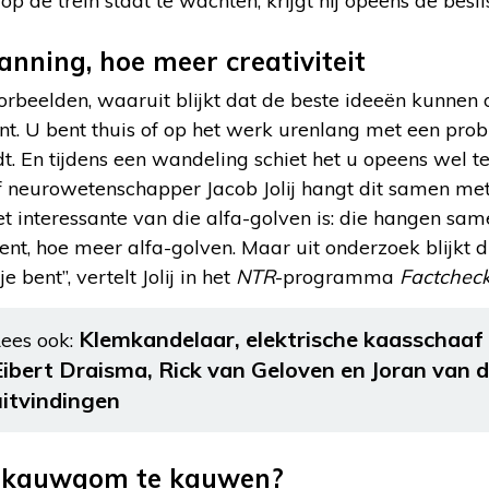
op de trein staat te wachten, krijgt hij opeens de besl
nning, hoe meer creativiteit
orbeelden, waaruit blijkt dat de beste ideeën kunnen o
nt. U bent thuis of op het werk urenlang met een pro
dt. En tijdens een wandeling schiet het u opeens wel 
ef neurowetenschapper Jacob Jolij hangt dit samen me
et interessante van die alfa-golven is: die hangen sa
nt, hoe meer alfa-golven. Maar uit onderzoek blijkt d
e bent”, vertelt Jolij in het
NTR
-programma
Factchec
Klemkandelaar, elektrische kaasschaaf e
ees ook:
Eibert Draisma, Rick van Geloven en Joran van d
uitvindingen
r kauwgom te kauwen?