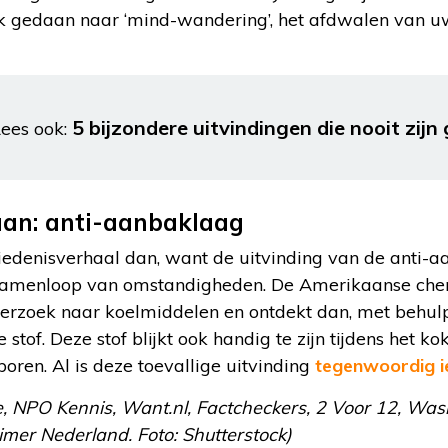
k gedaan naar ‘mind-wandering’, het afdwalen van u
5 bijzondere uitvindingen die nooit zij
ees ook:
taan: anti-aanbaklaag
iedenisverhaal dan, want de uitvinding van de anti-a
e samenloop van omstandigheden. De Amerikaanse che
derzoek naar koelmiddelen en ontdekt dan, met behu
 stof. Deze stof blijkt ook handig te zijn tijdens het 
oren. Al is deze toevallige uitvinding
tegenwoordig i
e, NPO Kennis, Want.nl, Factcheckers, 2 Voor 12, Wa
imer Nederland. Foto: Shutterstock)