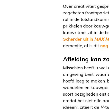
Over creativiteit gesp
zogeheten frontoparie
rol in de totstandkom
prikkelen door kauwgo
kauwritme, zit in de h
Scherder uit in
MAX Mi
dementie, al is dit
nog 
Afleiding kan z
Misschien heeft u wel 
omgeving bent, waar u
hoofd leeg te maken, b
wandelen en kauwgom 
soort bezigheden eist
omdat het niet alle aa
ideeën”, citeert de
Was