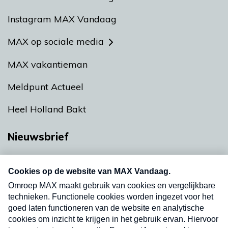
Instagram MAX Vandaag
MAX op sociale media
MAX vakantieman
Meldpunt Actueel
Heel Holland Bakt
Nieuwsbrief
Neem hier een gratis abonnement op onze
nieuwsbrief. Elke vrijdag- en dinsdagochtend in
uw mailbox.
Verzend