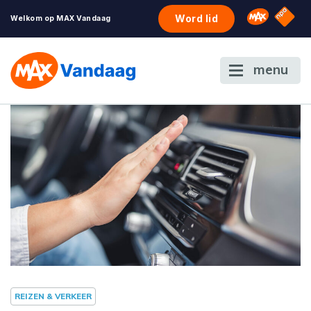
NPO S
Omroep 
Word lid
Welkom op MAX Vandaag
menu
REIZEN & VERKEER