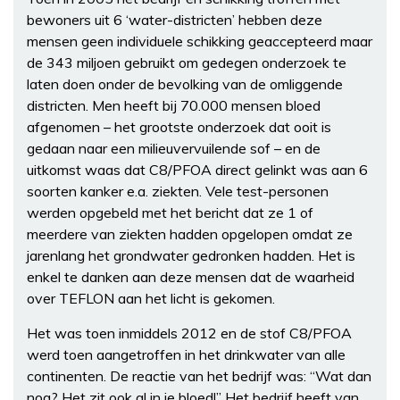
bewoners uit 6 ‘water-districten’ hebben deze
mensen geen individuele schikking geaccepteerd maar
de 343 miljoen gebruikt om gedegen onderzoek te
laten doen onder de bevolking van de omliggende
districten. Men heeft bij 70.000 mensen bloed
afgenomen – het grootste onderzoek dat ooit is
gedaan naar een milieuvervuilende sof – en de
uitkomst waas dat C8/PFOA direct gelinkt was aan 6
soorten kanker e.a. ziekten. Vele test-personen
werden opgebeld met het bericht dat ze 1 of
meerdere van ziekten hadden opgelopen omdat ze
jarenlang het grondwater gedronken hadden. Het is
enkel te danken aan deze mensen dat de waarheid
over TEFLON aan het licht is gekomen.
Het was toen inmiddels 2012 en de stof C8/PFOA
werd toen aangetroffen in het drinkwater van alle
continenten. De reactie van het bedrijf was: “Wat dan
nog? Het zit ook al in je bloed!” Het bedrijf heeft van