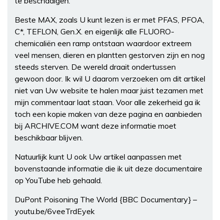
te beschadigen.
Beste MAX, zoals U kunt lezen is er met PFAS, PFOA,
C*, TEFLON, Gen.X. en eigenlijk alle FLUORO-
chemicaliën een ramp ontstaan waardoor extreem
veel mensen, dieren en plantten gestorven zijn en nog
steeds sterven. De wereld draait ondertussen
gewoon door. Ik wil U daarom verzoeken om dit artikel
niet van Uw website te halen maar juist tezamen met
mijn commentaar laat staan. Voor alle zekerheid ga ik
toch een kopie maken van deze pagina en aanbieden
bij ARCHIVE.COM want deze informatie moet
beschikbaar blijven.
Natuurlijk kunt U ook Uw artikel aanpassen met
bovenstaande informatie die ik uit deze documentaire
op YouTube heb gehaald.
DuPont Poisoning The World {BBC Documentary} –
youtu.be/6veeTrdEyek