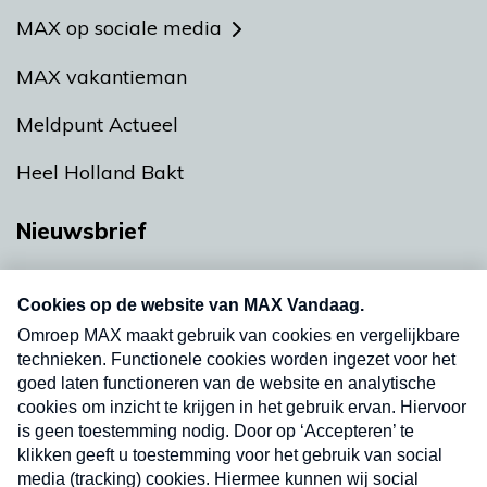
MAX op sociale media
MAX vakantieman
Meldpunt Actueel
Heel Holland Bakt
Nieuwsbrief
Neem hier een gratis abonnement op onze
nieuwsbrief. Elke vrijdag- en dinsdagochtend in
uw mailbox.
Verzend