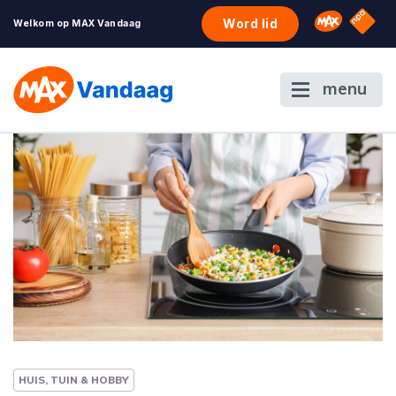
NPO S
Omroep 
Word lid
Welkom op MAX Vandaag
menu
HUIS, TUIN & HOBBY