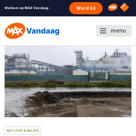
NPO S
Omroep 
Word lid
Welkom op MAX Vandaag
menu
NATUUR & MILIEU