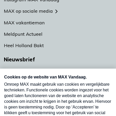
MAX op sociale media
MAX vakantieman
Meldpunt Actueel
Heel Holland Bakt
Nieuwsbrief
Neem hier een gratis abonnement op onze
nieuwsbrief. Elke vrijdag- en dinsdagochtend in
uw mailbox.
Verzend