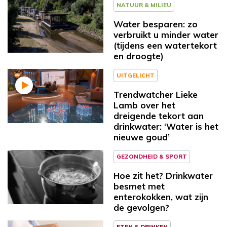
NATUUR & MILIEU
Water besparen: zo
verbruikt u minder water
(tijdens een watertekort
en droogte)
UITGELICHT
Trendwatcher Lieke
Lamb over het
dreigende tekort aan
drinkwater: ‘Water is het
nieuwe goud’
GEZONDHEID & SPORT
Hoe zit het? Drinkwater
besmet met
enterokokken, wat zijn
de gevolgen?
ETEN & DRINKEN