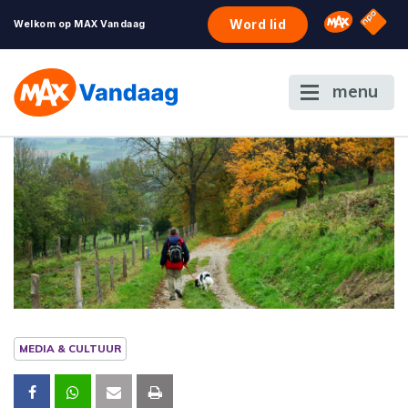
NPO S
Omroep 
Word lid
Welkom op MAX Vandaag
menu
MEDIA & CULTUUR