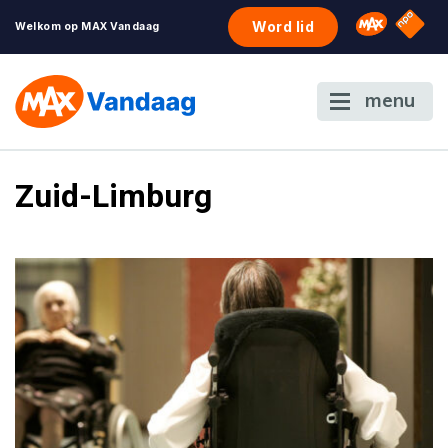
NPO S
Omroep 
Word lid
Welkom op MAX Vandaag
menu
Zuid-Limburg