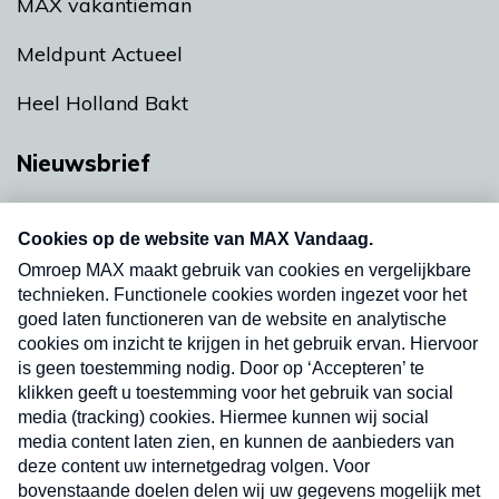
MAX vakantieman
Meldpunt Actueel
Heel Holland Bakt
Nieuwsbrief
Neem hier een gratis abonnement op onze
nieuwsbrief. Elke vrijdag- en dinsdagochtend in
uw mailbox.
Verzend