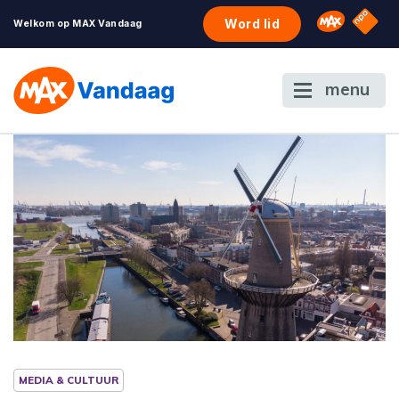
NPO S
Omroep 
Word lid
Welkom op MAX Vandaag
menu
MEDIA & CULTUUR