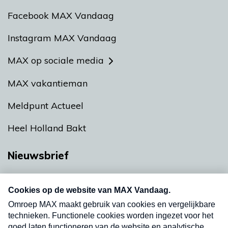
Facebook MAX Vandaag
Instagram MAX Vandaag
MAX op sociale media
MAX vakantieman
Meldpunt Actueel
Heel Holland Bakt
Nieuwsbrief
Neem hier een gratis abonnement op onze
nieuwsbrief. Elke vrijdag- en dinsdagochtend in
uw mailbox.
Verzend