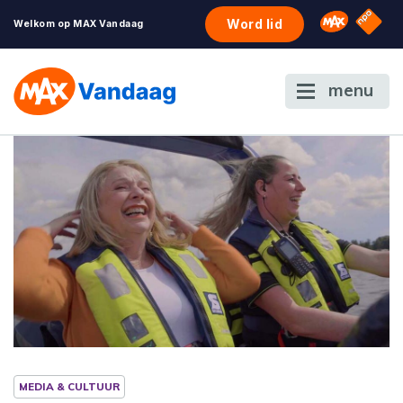
NPO S
Omroep 
Word lid
Welkom op MAX Vandaag
menu
MEDIA & CULTUUR