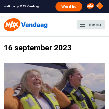
NPO S
Omroep 
Word lid
Welkom op MAX Vandaag
menu
16 september 2023