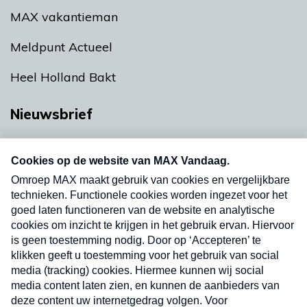
MAX vakantieman
Meldpunt Actueel
Heel Holland Bakt
Nieuwsbrief
Neem hier een gratis abonnement op onze
nieuwsbrief. Elke vrijdag- en dinsdagochtend in
uw mailbox.
Verzend