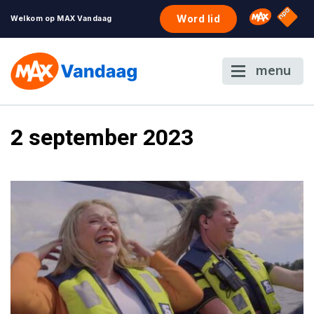
NPO S
Omroep 
Word lid
Welkom op MAX Vandaag
menu
2 september 2023