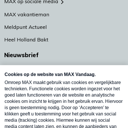
MAX op sociale media
MAX vakantieman
Meldpunt Actueel
Heel Holland Bakt
Nieuwsbrief
Neem hier een gratis abonnement op onze
nieuwsbrief. Elke vrijdag- en dinsdagochtend in
uw mailbox.
Verzend