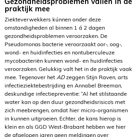
Gezondheidsproblemen vallen in de
praktijk mee
Ziekteverwekkers kúnnen onder deze
omstandigheden al binnen 1 á 2 dagen
gezondheidsproblemen veroorzaken. De
Pseudomonas bacterie veroorzaakt oor-, oog-,
wond- en huidinfecties en nontuberculeuze
mycobacteriën kunnen wond- en huidinfecties
veroorzaken. Gelukkig valt het in de praktijk vaak
mee. Tegenover het
AD
zeggen Stijn Raven, arts
infectieziektebestrijding en Annabel Breeman,
deskundige infectiepreventie: “Al het stilstaande
water kan op den duur gezondheidsrisico’s met
zich meebrengen, omdat hier micro-organismen
in kunnen uitgroeien. Echter, de kans hierop is
klein en als GGD West-Brabant hebben we hier
de afgelopen jaren geen meldingen over