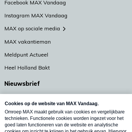
Facebook MAX Vandaag
Instagram MAX Vandaag
MAX op sociale media
MAX vakantieman
Meldpunt Actueel
Heel Holland Bakt
Nieuwsbrief
Neem hier een gratis abonnement op onze
nieuwsbrief. Elke vrijdag- en dinsdagochtend in
uw mailbox.
Verzend