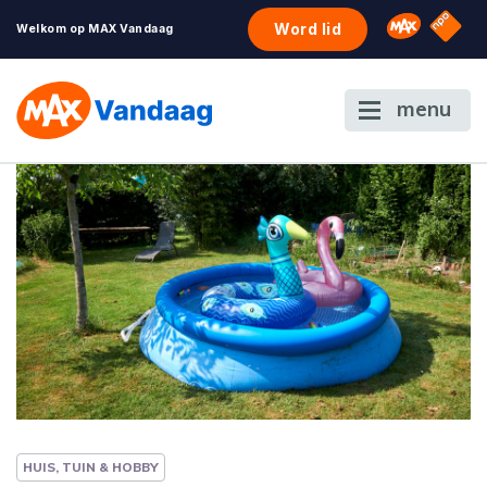
NPO S
Omroep 
Word lid
Welkom op MAX Vandaag
menu
HUIS, TUIN & HOBBY