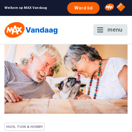
NPO S
Omroep 
Word lid
Welkom op MAX Vandaag
menu
HUIS, TUIN & HOBBY