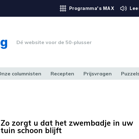
Programma's MAX
Lee
Dé website voor de 50-plusser
Onze columnisten
Recepten
Prijsvragen
Puzzel
ERK & RECHT
GEZONDHEID & SPORT
HUIS, TUIN & HOBBY
MEDIA & 
Zo zorgt u dat het zwembadje in uw
tuin schoon blijft