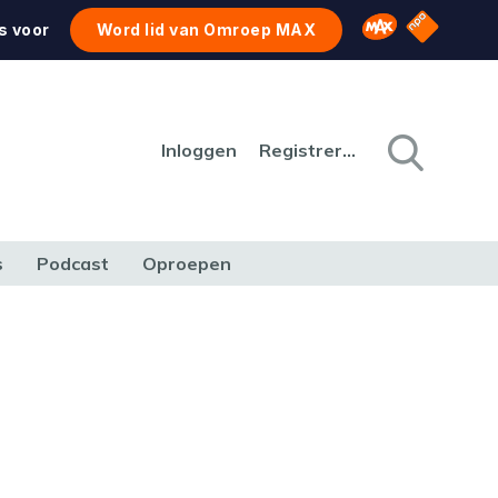
NPO Star
Omroep MAX
s voor
Word lid van Omroep MAX
Inloggen
Registreren
s
Podcast
Oproepen
CULTUUR
NATUUR & MILIEU
REIZEN & VERKEER