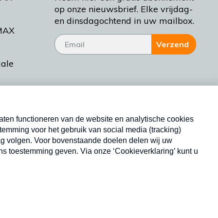
op onze nieuwsbrief. Elke vrijdag-
en dinsdagochtend in uw mailbox.
MAX
Verzend
iale
tieman
ctueel
Nieuwsbrief
d Bakt
Neem hier een gratis abonnement op onze
nieuwsbrief. Elke vrijdag- en dinsdagochtend in uw
mailbox.
Copyright © 2026 MAX Vandaag -
Omroep MAX
privacyverklaring