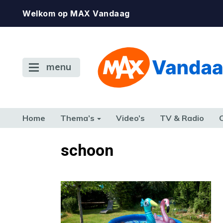
Welkom op MAX Vandaag
menu
Home
Thema’s
Video’s
TV & Radio
CONSUMENT
ETEN & DRINKEN
FAMILIE & RELATIE
GELD, W
schoon
TERUG NAAR TOEN