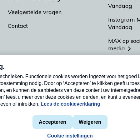
Vandaag
Veelgestelde vragen
Instagram 
Contact
Vandaag
MAX op soc
media
MAX vakan
Meldpunt A
Heel Hollan
aarden
Privacyverklaring
Cookieverklaring