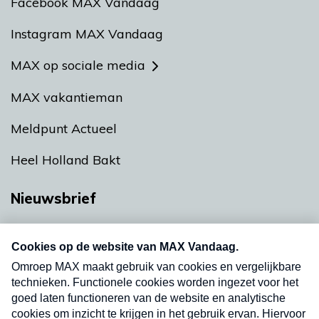
Facebook MAX Vandaag
Instagram MAX Vandaag
MAX op sociale media
MAX vakantieman
Meldpunt Actueel
Heel Holland Bakt
Nieuwsbrief
Neem hier een gratis abonnement op onze
nieuwsbrief. Elke vrijdag- en dinsdagochtend in
uw mailbox.
Verzend