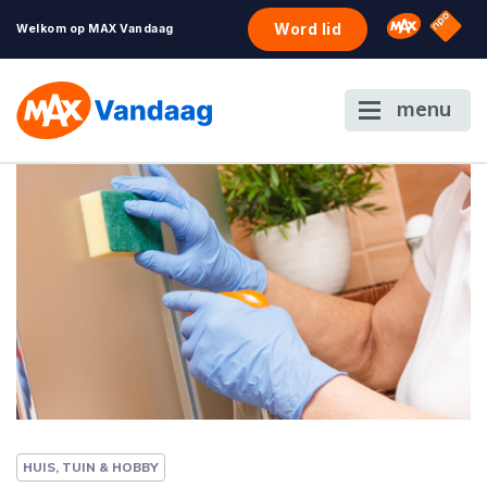
NPO S
Omroep 
Word lid
Welkom op MAX Vandaag
menu
HUIS, TUIN & HOBBY