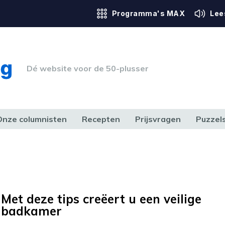
Programma's MAX
Lee
Dé website voor de 50-plusser
Onze columnisten
Recepten
Prijsvragen
Puzzel
ERK & RECHT
GEZONDHEID & SPORT
HUIS, TUIN & HOBBY
MEDIA & 
Met deze tips creëert u een veilige
badkamer