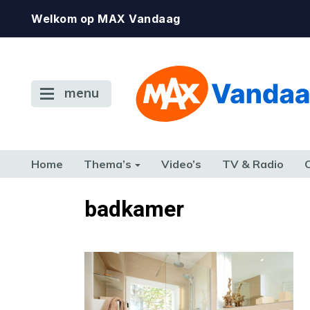
Welkom op MAX Vandaag
menu
Home
Thema’s
Video’s
TV & Radio
CONSUMENT
ETEN & DRINKEN
FAMILIE & RELATIE
GELD, W
badkamer
TERUG NAAR TOEN