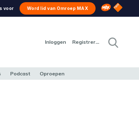
NPO Star
Omroep MAX
s voor
Word lid van Omroep MAX
Inloggen
Registreren
s
Podcast
Oproepen
CULTUUR
NATUUR & MILIEU
REIZEN & VERKEER