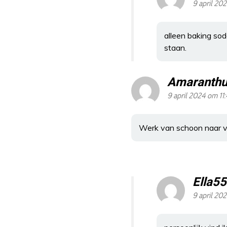
9 april 20
alleen baking soda
staan.
Amaranthu
9 april 2024 om 11
Werk van schoon naar vui
Ella55
9 april 20