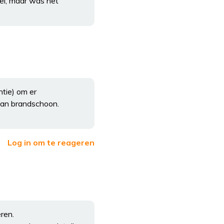
wel, maar was het
ntie) om er
 dan brandschoon.
Log in om te reageren
ren.