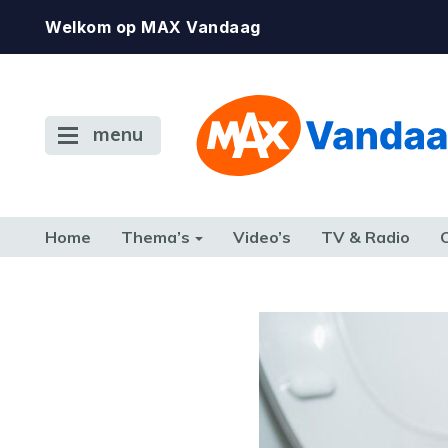
Welkom op MAX Vandaag
menu
Home
Thema’s
Video’s
TV & Radio
CONSUMENT
ETEN & DRINKEN
FAMILIE & RELATIE
GELD, W
TERUG NAAR TOEN