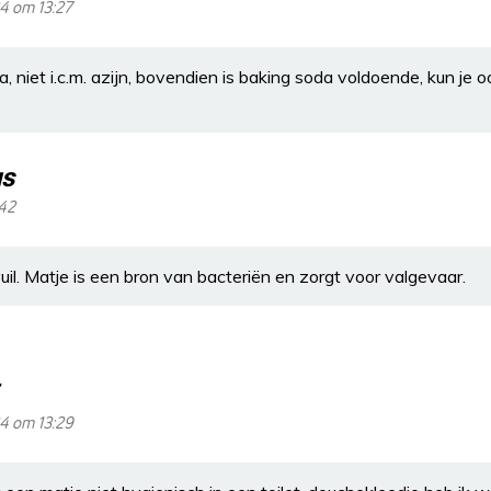
24 om 13:27
, niet i.c.m. azijn, bovendien is baking soda voldoende, kun je o
s
:42
l. Matje is een bron van bacteriën en zorgt voor valgevaar.
24 om 13:29