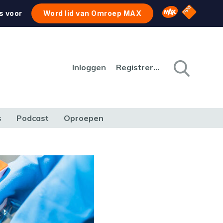
NPO Star
Omroep MAX
s voor
Word lid van Omroep MAX
Inloggen
Registreren
s
Podcast
Oproepen
CULTUUR
NATUUR & MILIEU
REIZEN & VERKEER