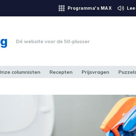
Programma's MAX
Lee
Dé website voor de 50-plusser
Onze columnisten
Recepten
Prijsvragen
Puzzel
ERK & RECHT
GEZONDHEID & SPORT
HUIS, TUIN & HOBBY
MEDIA & 