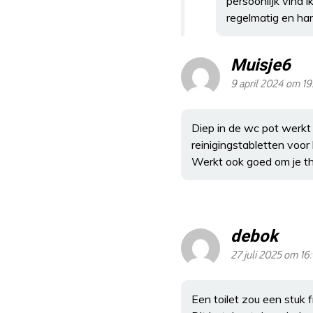
persoonlijk vind 
regelmatig en han
Muisje6
9 april 2024 om 19
Diep in de wc pot werkt 
reinigingstabletten voor
Werkt ook goed om je t
debok
27 juli 2025 om 16
Een toilet zou een stuk 