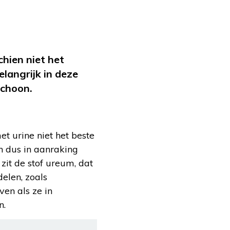
hien niet het
langrijk in deze
schoon.
met urine niet het beste
n dus in aanraking
zit de stof ureum, dat
len, zoals
en als ze in
n.