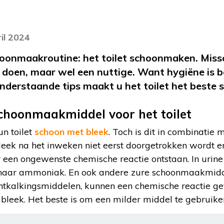
il 2024
hoonmaakroutine: het toilet schoonmaken. Missc
e doen, maar wel een nuttige. Want hygiëne is be
onderstaande tips maakt u het toilet het beste 
 schoonmaakmiddel voor het toilet
n toilet
schoon met bleek
. Toch is dit in combinatie 
eek na het inweken niet eerst doorgetrokken wordt e
 een ongewenste chemische reactie ontstaan. In urine 
aar ammoniak. En ook andere zure schoonmaakmidde
tkalkingsmiddelen, kunnen een chemische reactie gev
leek. Het beste is om een milder middel te gebruike