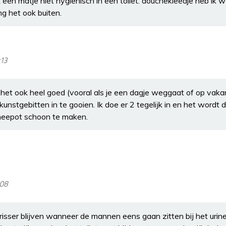
ik een matje niet hygienisch in een toilet. douchekleedje heb ik 
g het ook buiten.
:13
het ook heel goed (vooral als je een dagje weggaat of op vaka
 kunstgebitten in te gooien. Ik doe er 2 tegelijk in en het wordt
heepot schoon te maken.
:08
frisser blijven wanneer de mannen eens gaan zitten bij het urine