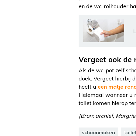
en de wc-rolhouder halen
L
Vergeet ook de r
Als de wc-pot zelf sch
doek. Vergeet hierbij 
heeft u
een matje ro
Helemaal wanneer u m
toilet komen hierop ter
(Bron: archief, Margrie
schoonmaken
toile