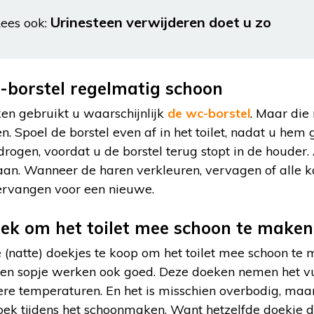
Urinesteen verwijderen doet u zo
ees ook:
-borstel regelmatig schoon
en gebruikt u waarschijnlijk
de wc-borstel
. Maar die 
Spoel de borstel even af in het toilet, nadat u hem g
rogen, voordat u de borstel terug stopt in de houder
taan. Wanneer de haren verkleuren, vervagen of alle ka
vervangen voor een nieuwe.
doek om het toilet mee schoon te maken
le (natte) doekjes te koop om het toilet mee schoon t
en sopje werken ook goed. Deze doeken nemen het vui
ere temperaturen. En het is misschien overbodig, maa
ek tijdens het schoonmaken. Want hetzelfde doekje do