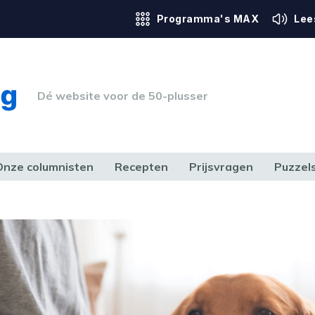
Programma's MAX
Lee
Dé website voor de 50-plusser
Onze columnisten
Recepten
Prijsvragen
Puzzel
ERK & RECHT
GEZONDHEID & SPORT
HUIS, TUIN & HOBBY
MEDIA & 