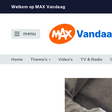
Welkom op MAX Vandaag
menu
Home
Thema’s
Video’s
TV & Radio
CONSUMENT
ETEN & DRINKEN
FAMILIE & RELATIE
GELD, W
TERUG NAAR TOEN