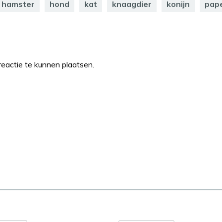
hamster
hond
kat
knaagdier
konijn
pap
eactie te kunnen plaatsen.