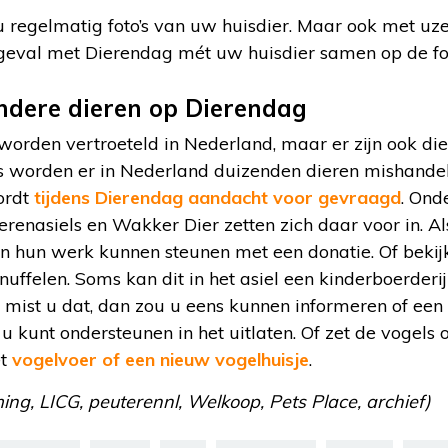
 regelmatig foto’s van uw huisdier. Maar ook met uze
k geval met Dierendag mét uw huisdier samen op de fo
ndere dieren op Dierendag
orden vertroeteld in Nederland, maar er zijn ook die
jks worden er in Nederland duizenden dieren mishande
ordt
tijdens Dierendag aandacht voor gevraagd
. Ond
renasiels en Wakker Dier zetten zich daar voor in. Al
in hun werk kunnen steunen met een donatie. Of bekijk
uffelen. Soms kan dit in het asiel een kinderboerderij
n mist u dat, dan zou u eens kunnen informeren of ee
t u kunt ondersteunen in het uitlaten. Of zet de vogels
et
vogelvoer of een nieuw vogelhuisje
.
ng, LICG, peuterennl, Welkoop, Pets Place, archief)