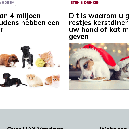
 & HOBBY
ETEN & DRINKEN
an 4 miljoen
Dit is waarom u 
udens hebben een
restjes kerstdine
er
uw hond of kat m
geven