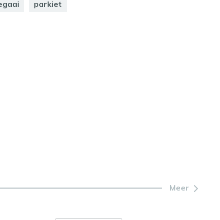
egaai
parkiet
Meer