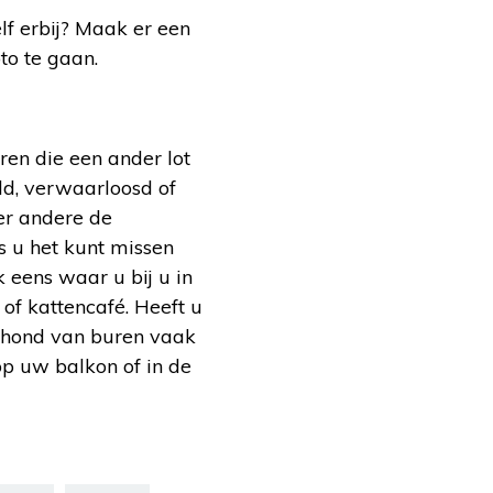
lf erbij? Maak er een
to te gaan.
ren die een ander lot
ld, verwaarloosd of
er andere de
s u het kunt missen
 eens waar u bij u in
 of kattencafé. Heeft u
n hond van buren vaak
 op uw balkon of in de