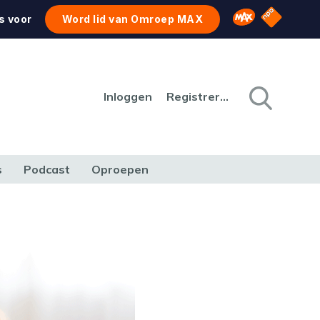
NPO Star
Omroep MAX
s voor
Word lid van Omroep MAX
Inloggen
Registreren
s
Podcast
Oproepen
CULTUUR
NATUUR & MILIEU
REIZEN & VERKEER