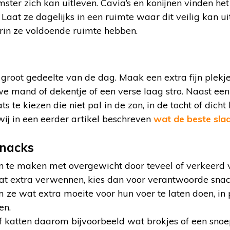
ter zich kan uitleven. Cavia’s en konijnen vinden het
Laat ze dagelijks in een ruimte waar dit veilig kan ui
in ze voldoende ruimte hebben.
groot gedeelte van de dag. Maak een extra fijn plekj
e mand of dekentje of een verse laag stro. Naast een 
s te kiezen die niet pal in de zon, in de tocht of dicht
ij in een eerder artikel beschreven
wat de beste slaa
nacks
n te maken met overgewicht door teveel of verkeerd v
t extra verwennen, kies dan voor verantwoorde snack
ze wat extra moeite voor hun voer te laten doen, in 
en.
 katten daarom bijvoorbeeld wat brokjes of een snoepj