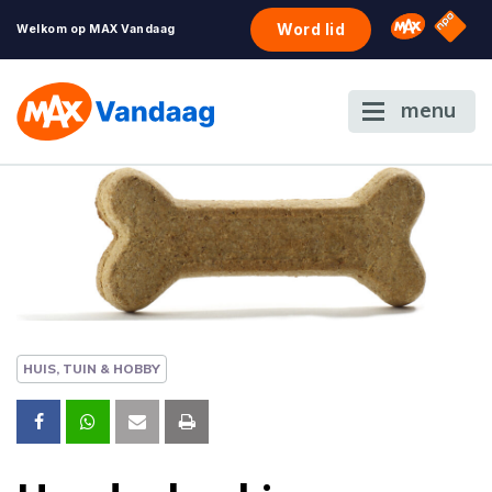
NPO S
Omroep 
Word lid
Welkom op MAX Vandaag
menu
HUIS, TUIN & HOBBY