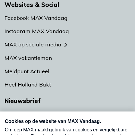
Websites & Social
Facebook MAX Vandaag
Instagram MAX Vandaag
MAX op sociale media
MAX vakantieman
Meldpunt Actueel
Heel Holland Bakt
Nieuwsbrief
Neem hier een gratis abonnement op onze
nieuwsbrief. Elke vrijdag- en dinsdagochtend in
uw mailbox.