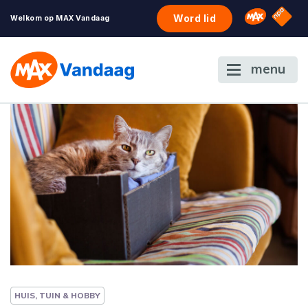
NPO S
Omroep 
Word lid
Welkom op MAX Vandaag
menu
HUIS, TUIN & HOBBY