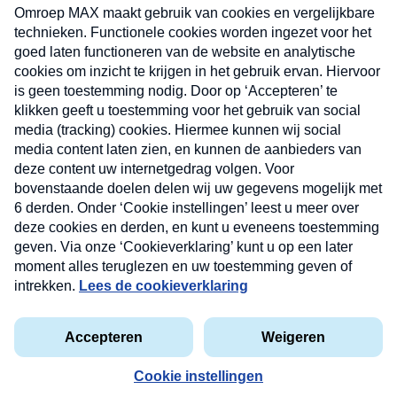
uw mailbox.
Verzend
Nieuwsbrief
Neem hier een gratis abonnement op onze
nieuwsbrief. Elke vrijdag- en dinsdagochtend in uw
mailbox.
Contact
Algemene voorwaarden
Privacyverklaring
Cookieverklaring
Kwetsbaarheid melden
privacyverklaring
Copyright © 2026 MAX Vandaag -
Omroep MAX