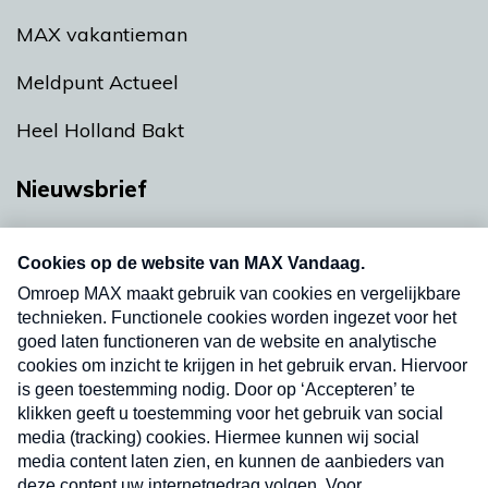
MAX vakantieman
Meldpunt Actueel
Heel Holland Bakt
Nieuwsbrief
Neem hier een gratis abonnement op onze
nieuwsbrief. Elke vrijdag- en dinsdagochtend in
uw mailbox.
Verzend