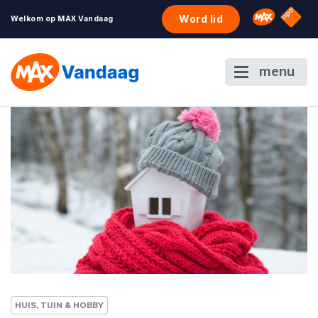
NPO S
Omroep 
Word lid
Welkom op MAX Vandaag
menu
HUIS, TUIN & HOBBY