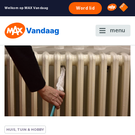
NPO S
Omroep 
Word lid
Welkom op MAX Vandaag
menu
HUIS, TUIN & HOBBY