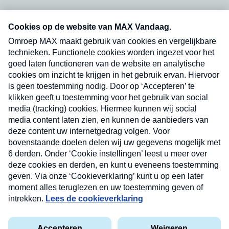
Neem hier een gratis abonnement op onze
nieuwsbrief. Elke vrijdag- en dinsdagochtend in
uw mailbox.
Verzend
Nieuwsbrief
Neem hier een gratis abonnement op onze
nieuwsbrief. Elke vrijdag- en dinsdagochtend in uw
mailbox.
Contact
Algemene voorwaarden
Privacyverklaring
Cookieverklaring