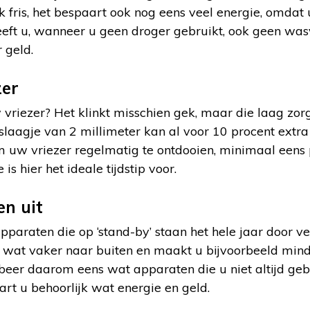
ijk fris, het bespaart ook nog eens veel energie, omda
eeft u, wanneer u geen droger gebruikt, ook geen was
 geld.
zer
w vriezer? Het klinkt misschien gek, maar die laag zor
jslaagje van 2 millimeter kan al voor 10 procent extra
 uw vriezer regelmatig te ontdooien, minimaal eens p
is hier het ideale tijdstip voor.
n uit
araten die op ‘stand-by’ staan het hele jaar door ve
n wat vaker naar buiten en maakt u bijvoorbeeld min
robeer daarom eens wat apparaten die u niet altijd geb
rt u behoorlijk wat energie en geld.