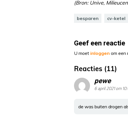
(Bron: Unive, Milieuce
besparen
cv-ketel
Geef een reactie
U moet
inloggen
om een r
Reacties (11)
pewe
6 april 2021 om 10
de was buiten drogen als 