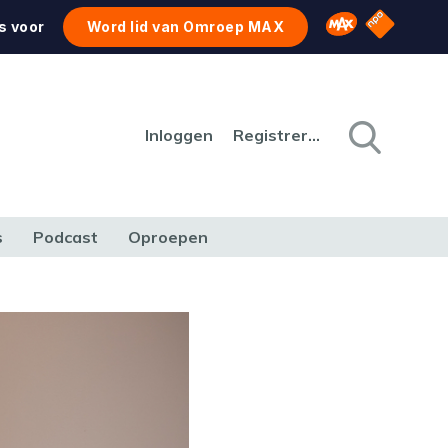
NPO Star
Omroep MAX
s voor
Word lid van Omroep MAX
Inloggen
Registreren
s
Podcast
Oproepen
CULTUUR
NATUUR & MILIEU
REIZEN & VERKEER