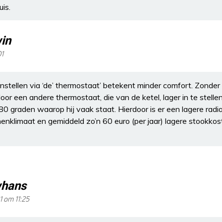
uis.
in
01
nstellen via ‘de’ thermostaat’ betekent minder comfort. Zonder
r een andere thermostaat, die van de ketel, lager in te stelle
80 graden waarop hij vaak staat. Hierdoor is er een lagere radi
enklimaat en gemiddeld zo’n 60 euro (per jaar) lagere stookkos
hans
1 om 11:25