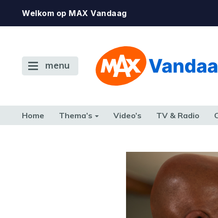
Welkom op MAX Vandaag
menu
Home
Thema’s
Video’s
TV & Radio
CONSUMENT
ETEN & DRINKEN
FAMILIE & RELATIE
GELD, W
TERUG NAAR TOEN