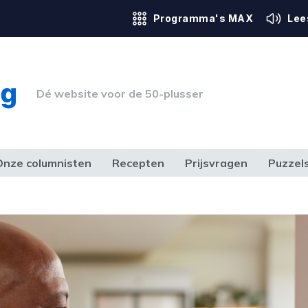
Programma's MAX
Lee
Dé website voor de 50-plusser
Onze columnisten
Recepten
Prijsvragen
Puzzel
ERK & RECHT
GEZONDHEID & SPORT
HUIS, TUIN & HOBBY
MEDIA & 