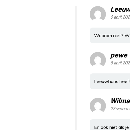
Leeuw
6 april 202
Waarom niet? Wij
pewe
6 april 202
Leeuwhans heeft k
Wilma
27 septem
En ook niet als 