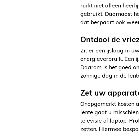
ruikt niet alleen heerl
gebruikt. Daarnaast h
dat bespaart ook weer
Ontdooi de vrie
Zit er een ijslaag in u
energieverbruik. Een i
Daarom is het goed om
zonnige dag in de lente 
Zet uw apparate
Onopgemerkt kosten app
lente gaat u misschie
televisie of laptop. P
zetten. Hiermee bespaa