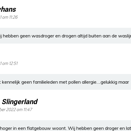
hans
1 om 11:26
 hebben geen wasdroger en drogen altijd buiten aan de waslij
1 om 12:51
ennelijk geen familieleden met pollen allergie….gelukkig maar
 Slingerland
ber 2022 om 11:47
je hoger in een flatgebouw woont. Wij hebben geen droger en l