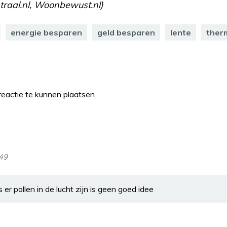
ntraal.nl, Woonbewust.nl)
energie besparen
geld besparen
lente
ther
eactie te kunnen plaatsen.
:49
er pollen in de lucht zijn is geen goed idee