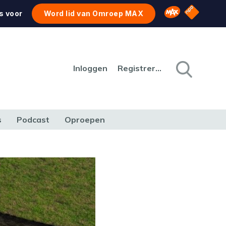
NPO Star
Omroep MAX
s voor
Word lid van Omroep MAX
Inloggen
Registreren
s
Podcast
Oproepen
CULTUUR
NATUUR & MILIEU
REIZEN & VERKEER