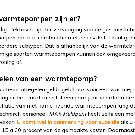
warmtepompen zijn er?
ig elektrisch zijn, ter vervanging van de gasaansluit
pen, die u in combinatie met een cv-ketel kunt gebr
rdere subtypen. Dat is afhankelijk van de warmtebro
ommige soorten warmtepompen kunnen ook omgekeerd 
oning af.
delen van een warmtepomp?
latiemaatregelen geldt, geldt ook voor een warmtepo
ring en het duurt meestal een paar jaar voordat u dez
tallatie van met name hybride warmtepompen lang d
echnisch personeel.
MAX Meldpunt
heeft zelfs een me
 weken.
U komt wel in aanmerking voor subsidie
als u 
 15 à 30 procent van de gemaakte kosten. Daarnaast 