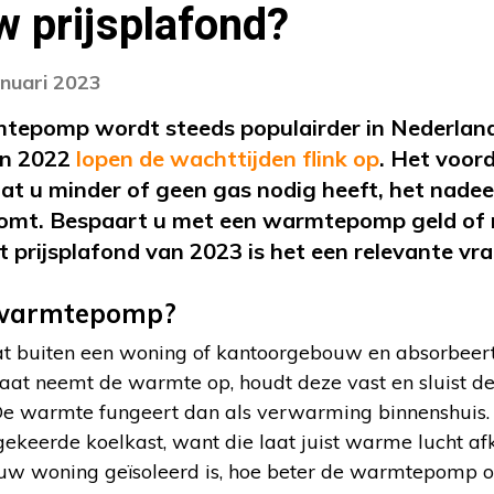
w prijsplafond?
anuari 2023
mtepomp wordt steeds populairder in Nederland
 in 2022
lopen de wachttijden flink op
. Het voor
 u minder of geen gas nodig heeft, het nadeel 
komt. Bespaart u met een warmtepomp geld of 
t prijsplafond van 2023 is het een relevante vr
 warmtepomp?
 buiten een woning of kantoorgebouw en absorbeer
raat neemt de warmte op, houdt deze vast en sluist de
e warmte fungeert dan als verwarming binnenshuis. In
erde koelkast, want die laat juist warme lucht afk
 uw woning geïsoleerd is, hoe beter de warmtepomp 