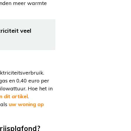
anden meer warmte
iciteit veel
triciteitsverbruik.
gas en 0,40 euro per
ilowattuur. Hoe het in
n dit artikel
.
 als
uw woning op
rijsplafond?