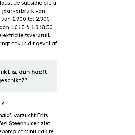
aast de subsidie die u
d jaarverbruik van
van 1.900 tot 2.300
 dan 1.015 à 1.348,50
lektriciteitsverbruik
gt ook in dit geval af
ikt is, dan hoeft
geschikt?”
n?
ld”, verzucht Frits
den
. Steenhuisen ziet
epomp continu aan te