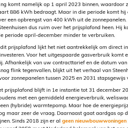
ing komt namelijk op 1 april 2023 binnen, waardoor z
maart 886 kWh bedraagt. Maar in die periode komt hij
ver een opbrengst van 400 kWh uit de zonnepanelen. 
eenhuisen dus ruim over het prijsplafond heen. Hij ka
e periode april-december minder te verbruiken.
dit prijsplafond lijkt het niet aantrekkelijk om direc
investeren. Voor het uitgespaarde gasverbruik komt e
 bij. Afhankelijk van uw contracttarief en de datum v
nog flink tegenvallen, blijkt uit het verhaal van Stee
 voor zonnepanelen tussen 2025 en 2031 stapsgewijs 
 prijsplafond blijft in 1e instantie tot 31 december 2
houdens met een gemiddeld energieverbruik, weliswaar
n een (hybride) warmtepomp. Maar hoe de energieprij
nog maar zeer de vraag. Daarnaast gaat aardgas op de
jnen. Sinds 2018 zijn er al
geen nieuwbouwwoningen 