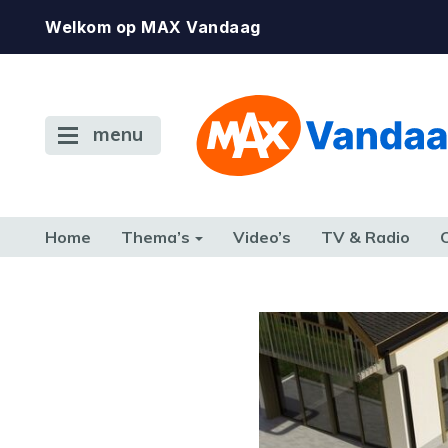
Welkom op MAX Vandaag
menu
Home
Thema’s
Video’s
TV & Radio
CONSUMENT
ETEN & DRINKEN
FAMILIE & RELATIE
GELD, W
TERUG NAAR TOEN