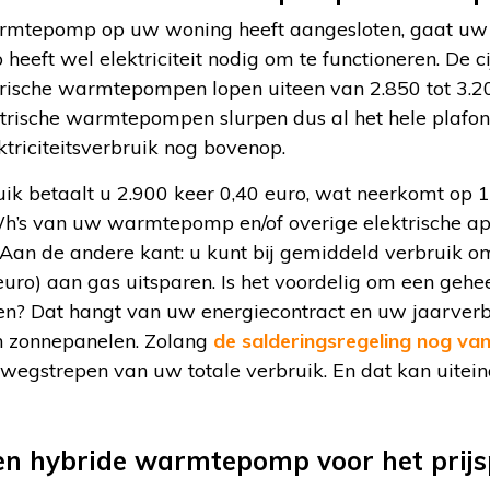
rmtepomp op uw woning heeft aangesloten, gaat uw
ft wel elektriciteit nodig om te functioneren. De cij
trische warmtepompen lopen uiteen van 2.850 tot 3.2
ektrische warmtepompen slurpen dus al het hele plafo
triciteitsverbruik nog bovenop.
ik betaalt u 2.900 keer 0,40 euro, wat neerkomt op 1.
Wh’s van uw warmtepomp en/of overige elektrische a
 Aan de andere kant: u kunt bij gemiddeld verbruik o
euro) aan gas uitsparen. Is het voordelig om een gehee
? Dat hangt van uw energiecontract en uw jaarverbr
n zonnepanelen. Zolang
de salderingsregeling nog van
wegstrepen van uw totale verbruik. En dat kan uiteind
en hybride warmtepomp voor het prijs