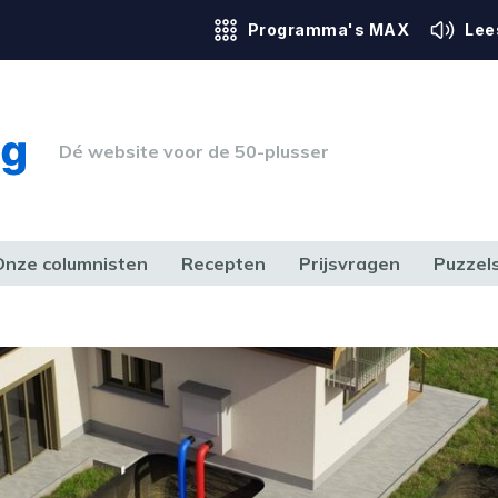
Programma's MAX
Lee
Dé website voor de 50-plusser
Onze columnisten
Recepten
Prijsvragen
Puzzel
ERK & RECHT
GEZONDHEID & SPORT
HUIS, TUIN & HOBBY
MEDIA & 