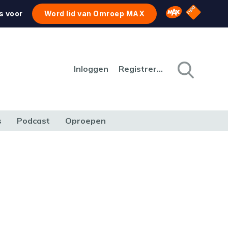
NPO Star
Omroep MAX
s voor
Word lid van Omroep MAX
Inloggen
Registreren
s
Podcast
Oproepen
CULTUUR
NATUUR & MILIEU
REIZEN & VERKEER