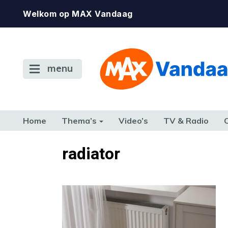
Welkom op MAX Vandaag
menu
Home
Thema’s
Video’s
TV & Radio
CONSUMENT
ETEN & DRINKEN
FAMILIE & RELATIE
GELD, W
radiator
TERUG NAAR TOEN