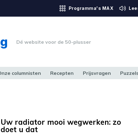
Programma's MAX
Lee
Dé website voor de 50-plusser
Onze columnisten
Recepten
Prijsvragen
Puzzel
ERK & RECHT
GEZONDHEID & SPORT
HUIS, TUIN & HOBBY
MEDIA & 
Uw radiator mooi wegwerken: zo
doet u dat