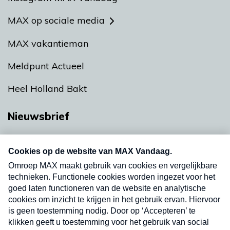
MAX op sociale media
MAX vakantieman
Meldpunt Actueel
Heel Holland Bakt
Nieuwsbrief
Neem hier een gratis abonnement op onze
nieuwsbrief. Elke vrijdag- en dinsdagochtend in
uw mailbox.
Verzend