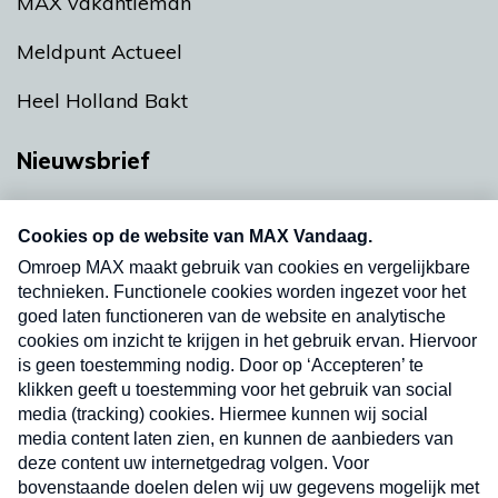
MAX vakantieman
Meldpunt Actueel
Heel Holland Bakt
Nieuwsbrief
Neem hier een gratis abonnement op onze
nieuwsbrief. Elke vrijdag- en dinsdagochtend in
uw mailbox.
Verzend