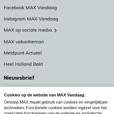
Facebook MAX Vandaag
Instagram MAX Vandaag
MAX op sociale media
MAX vakantieman
Meldpunt Actueel
Heel Holland Bakt
Nieuwsbrief
Neem hier een gratis abonnement op onze
nieuwsbrief. Elke vrijdag- en dinsdagochtend in
uw mailbox.
Verzend