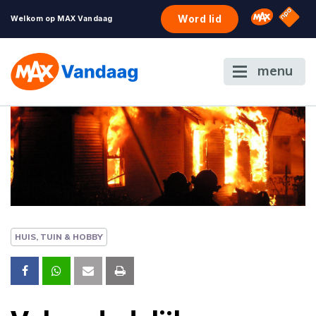
NPO S
Omroep 
Word lid
Welkom op MAX Vandaag
menu
HUIS, TUIN & HOBBY