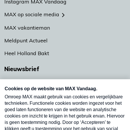
Instagram MAX Vandaag
MAX op sociale media
MAX vakantieman
Meldpunt Actueel
Heel Holland Bakt
Nieuwsbrief
Neem hier een gratis abonnement op onze
nieuwsbrief. Elke vrijdag- en dinsdagochtend in
uw mailbox.
Verzend