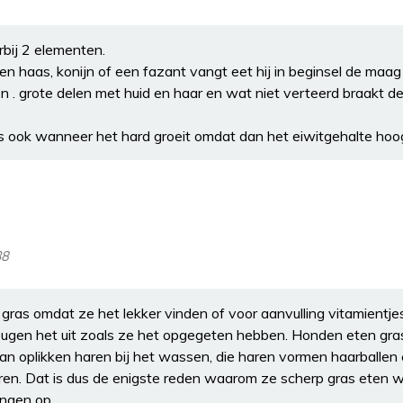
rbij 2 elementen.
n haas, konijn of een fazant vangt eet hij in beginsel de maa
en . grote delen met huid en haar en wat niet verteerd braakt d
 ook wanneer het hard groeit omdat dan het eiwitgehalte hoog
38
ras omdat ze het lekker vinden of voor aanvulling vitamientj
pugen het uit zoals ze het opgegeten hebben. Honden eten gr
oplikken haren bij het wassen, die haren vormen haarballen 
ren. Dat is dus de enigste reden waarom ze scherp gras eten w
ingen op