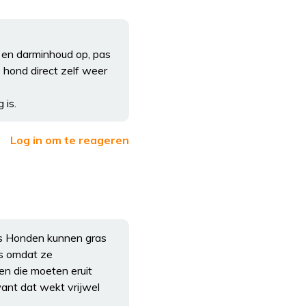
g en darminhoud op, pas
e hond direct zelf weer
 is.
Log in om te reageren
es Honden kunnen gras
as omdat ze
en die moeten eruit
ant dat wekt vrijwel