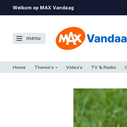
Welkom op MAX Vandaag
menu
Home
Thema’s
Video’s
TV & Radio
CONSUMENT
ETEN & DRINKEN
FAMILIE & RELATIE
GELD, W
TERUG NAAR TOEN