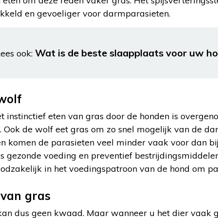
 eten om deze reden vaker gras. Het spijsverteringsste
kkeld en gevoeliger voor darmparasieten.
Wat is de beste slaapplaats voor uw ho
ees ook:
wolf
het instinctief eten van gras door de honden is overg
. Ook de wolf eet gras om zo snel mogelijk van de da
n komen de parasieten veel minder vaak voor dan bi
s gezonde voeding en preventief bestrijdingsmiddelen
odzakelijk in het voedingspatroon van de hond om par
 van gras
 kan dus geen kwaad. Maar wanneer u het dier vaak gr