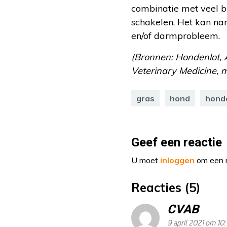
combinatie met veel br
schakelen. Het kan na
en/of darmprobleem.
(Bronnen: Hondenlot, 
Veterinary Medicine, 
gras
hond
hond
Geef een reactie
U moet
inloggen
om een r
Reacties (5)
CVAB
9 april 2021 om 10: