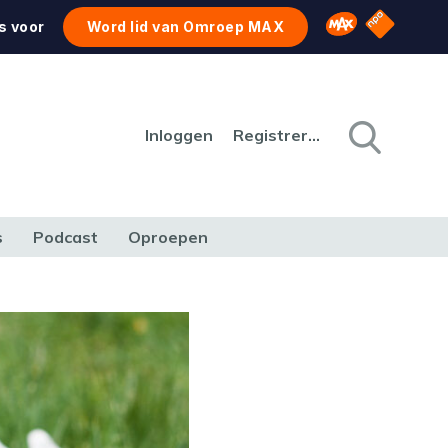
NPO Star
Omroep MAX
s voor
Word lid van Omroep MAX
Inloggen
Registreren
s
Podcast
Oproepen
CULTUUR
NATUUR & MILIEU
REIZEN & VERKEER