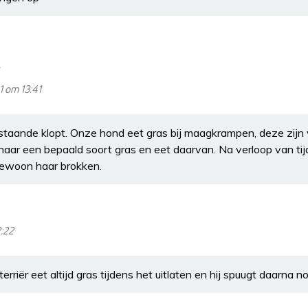
1 om 13:41
taande klopt. Onze hond eet gras bij maagkrampen, deze zijn v
naar een bepaald soort gras en eet daarvan. Na verloop van tij
gewoon haar brokken.
2:22
erriër eet altijd gras tijdens het uitlaten en hij spuugt daarna no