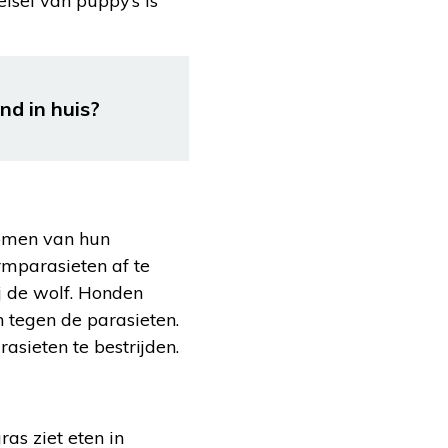
lsel van puppy’s is
nd in huis?
enomen van hun
rmparasieten af te
j de wolf. Honden
 tegen de parasieten.
asieten te bestrijden.
as ziet eten in