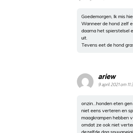
Goedemorgen, Ik mis hie
Wanneer de hond zelf ee
daarna het spierstelsel 
uit.
Tevens eet de hond gras
ariew
9 april 2021 om 11:
onzin…honden eten gen g
niet eens verteren en s
maagkrampen hebben van 
omdat ze ook niet verte
dezelfde dag spuugneig