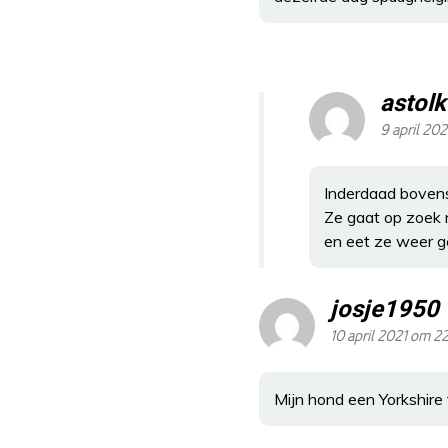
astolk
9 april 202
Inderdaad bovens
Ze gaat op zoek 
en eet ze weer 
josje1950
10 april 2021 om 2
Mijn hond een Yorkshire t