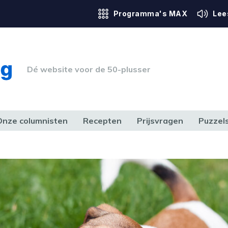
Programma's MAX
Lee
Dé website voor de 50-plusser
Onze columnisten
Recepten
Prijsvragen
Puzzel
ERK & RECHT
GEZONDHEID & SPORT
HUIS, TUIN & HOBBY
MEDIA & 