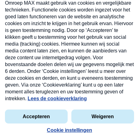
uw mailbox.
Verzend
Nieuwsbrief
Neem hier een gratis abonnement op onze
nieuwsbrief. Elke vrijdag- en dinsdagochtend in uw
mailbox.
Contact
Algemene voorwaarden
Privacyverklaring
Cookieverklaring
Kwetsbaarheid melden
privacyverklaring
Copyright © 2026 MAX Vandaag -
Omroep MAX