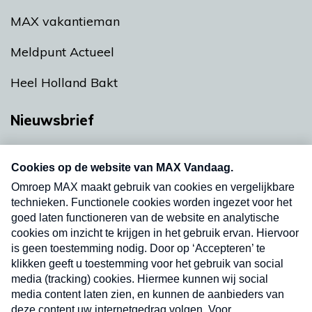
MAX vakantieman
Meldpunt Actueel
Heel Holland Bakt
Nieuwsbrief
Neem hier een gratis abonnement op onze
nieuwsbrief. Elke vrijdag- en dinsdagochtend in
uw mailbox.
Verzend