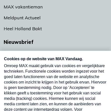
MAX vakantieman
Meldpunt Actueel
Heel Holland Bakt
Nieuwsbrief
Neem hier een gratis abonnement op onze
nieuwsbrief. Elke vrijdag- en dinsdagochtend in
uw mailbox.
Verzend