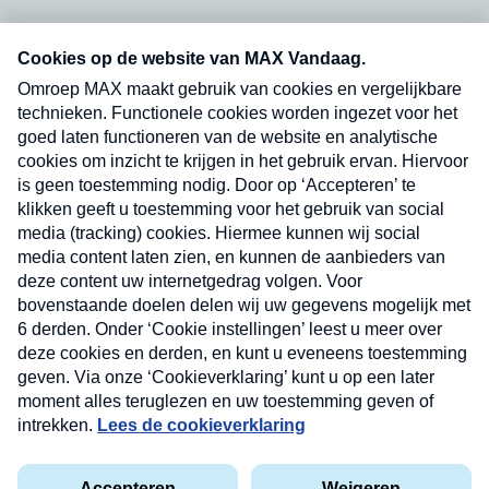
Neem hier een gratis abonnement op onze
nieuwsbrief. Elke vrijdag- en dinsdagochtend in
uw mailbox.
Verzend
Nieuwsbrief
Neem hier een gratis abonnement op onze
nieuwsbrief. Elke vrijdag- en dinsdagochtend in uw
mailbox.
Contact
Algemene voorwaarden
Privacyverklaring
Cookieverklaring