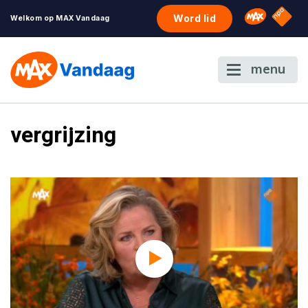
NPO S
Omroep 
Word lid
Welkom op MAX Vandaag
menu
vergrijzing