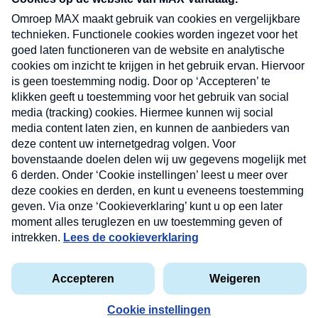
uw mailbox.
Verzend
Nieuwsbrief
Neem hier een gratis abonnement op onze
nieuwsbrief. Elke vrijdag- en dinsdagochtend in uw
mailbox.
Contact
Algemene voorwaarden
Privacyverklaring
Cookieverklaring
Kwetsbaarheid melden
privacyverklaring
Copyright © 2026 MAX Vandaag -
Omroep MAX