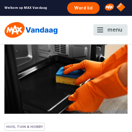
NPO S
Omroep 
Word lid
Welkom op MAX Vandaag
menu
HUIS, TUIN & HOBBY