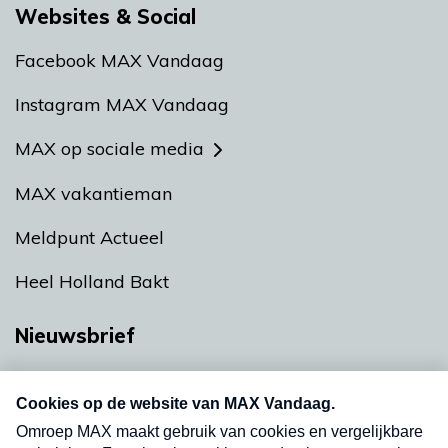
Websites & Social
Facebook MAX Vandaag
Instagram MAX Vandaag
MAX op sociale media
MAX vakantieman
Meldpunt Actueel
Heel Holland Bakt
Nieuwsbrief
Neem hier een gratis abonnement op onze
nieuwsbrief. Elke vrijdag- en dinsdagochtend in
uw mailbox.