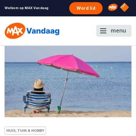
NPO S
Omroep 
Word lid
Welkom op MAX Vandaag
menu
HUIS, TUIN & HOBBY