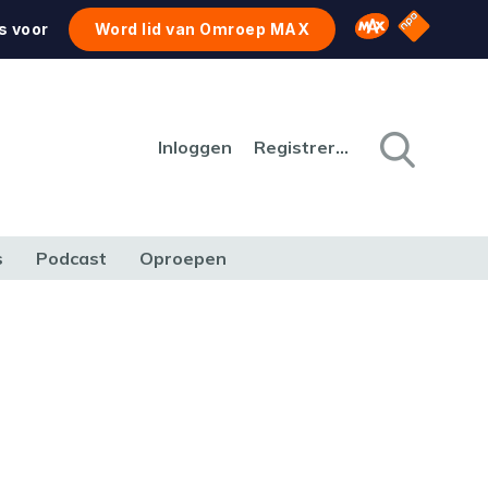
NPO Star
Omroep MAX
s voor
Word lid van Omroep MAX
Inloggen
Registreren
s
Podcast
Oproepen
CULTUUR
NATUUR & MILIEU
REIZEN & VERKEER