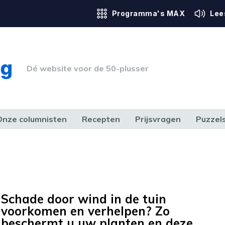
Programma's MAX
Lee
Dé website voor de 50-plusser
Onze columnisten
Recepten
Prijsvragen
Puzzel
ERK & RECHT
GEZONDHEID & SPORT
HUIS, TUIN & HOBBY
MEDIA & 
Schade door wind in de tuin
voorkomen en verhelpen? Zo
beschermt u uw planten en deze