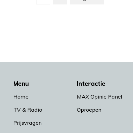
Menu
Interactie
Home
MAX Opinie Panel
TV & Radio
Oproepen
Prijsvragen