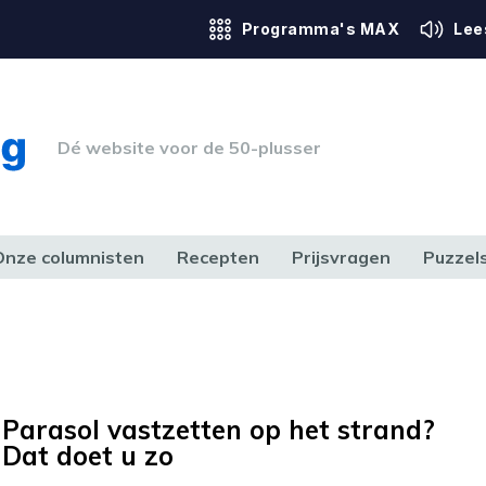
Programma's MAX
Lee
Dé website voor de 50-plusser
Onze columnisten
Recepten
Prijsvragen
Puzzel
ERK & RECHT
GEZONDHEID & SPORT
HUIS, TUIN & HOBBY
MEDIA & 
Parasol vastzetten op het strand?
Dat doet u zo