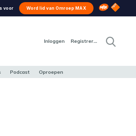
NPO Star
Omroep MAX
s voor
Word lid van Omroep MAX
Inloggen
Registreren
s
Podcast
Oproepen
CULTUUR
NATUUR & MILIEU
REIZEN & VERKEER