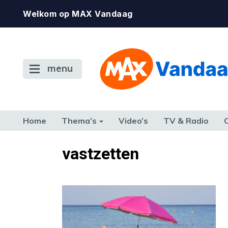
Welkom op MAX Vandaag
menu
Home
Thema’s
Video’s
TV & Radio
CONSUMENT
ETEN & DRINKEN
FAMILIE & RELATIE
GELD, W
vastzetten
TERUG NAAR TOEN