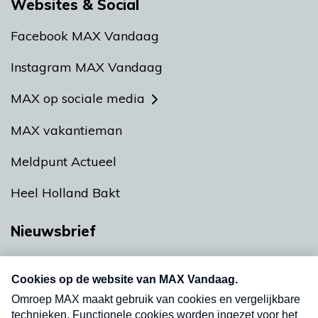
Websites & Social
Facebook MAX Vandaag
Instagram MAX Vandaag
MAX op sociale media
MAX vakantieman
Meldpunt Actueel
Heel Holland Bakt
Nieuwsbrief
Neem hier een gratis abonnement op onze
nieuwsbrief. Elke vrijdag- en dinsdagochtend in
uw mailbox.