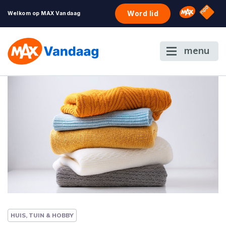
NPO S
Omroep 
Word lid
Welkom op MAX Vandaag
menu
HUIS, TUIN & HOBBY