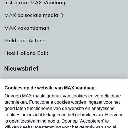
Instagram MAX Vandaag
MAX op sociale media
MAX vakantieman
Meldpunt Actueel
Heel Holland Bakt
Nieuwsbrief
Neem hier een gratis abonnement op onze
nieuwsbrief. Elke vrijdag- en dinsdagochtend in
uw mailbox.
Verzend