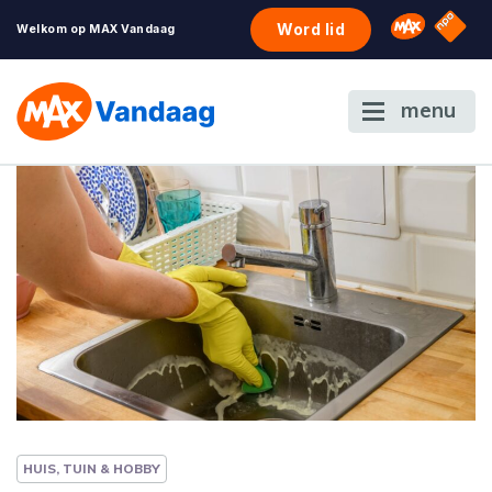
NPO S
Omroep 
Word lid
Welkom op MAX Vandaag
menu
HUIS, TUIN & HOBBY