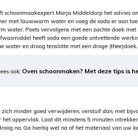
t schoonmaakexpert Marja Middeldorp het advies om
er met lauwwarm water en voeg de soda er aan toe
rm water. Poets vervolgens met een zachte doek met
afwasmiddel heeft soda een goede ontvettende werkin
e water en droog tenslotte met een droge (thee)doek.
Oven schoonmaken? Met deze tips is h
ees ook:
 zich minder goed verwijderen, verstuif dan, met bij
er het oppervlak. Laat dit minstens 5 minuten intrekk
roog na. Ga hierbij wel na of het materiaal van uw k