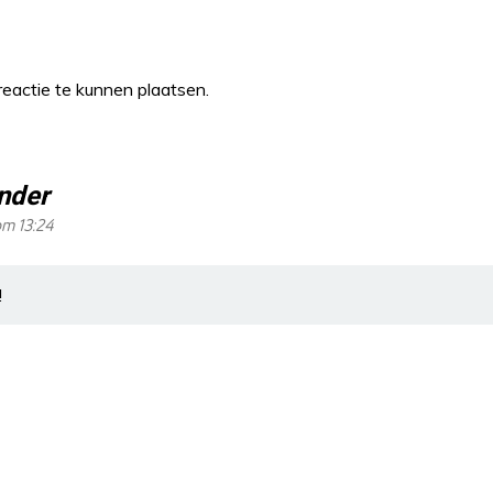
eactie te kunnen plaatsen.
nder
om 13:24
!