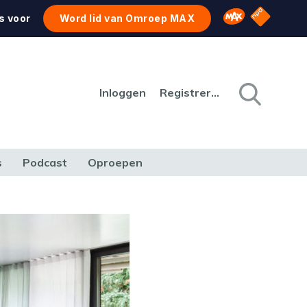
NPO Star
Omroep MAX
s voor
Word lid van Omroep MAX
Inloggen
Registreren
s
Podcast
Oproepen
CULTUUR
NATUUR & MILIEU
REIZEN & VERKEER