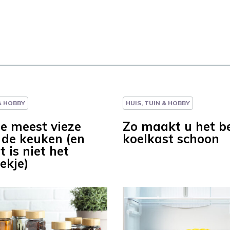
 & HOBBY
HUIS, TUIN & HOBBY
de meest vieze
Zo maakt u het b
n de keuken (en
koelkast schoon
t is niet het
ekje)