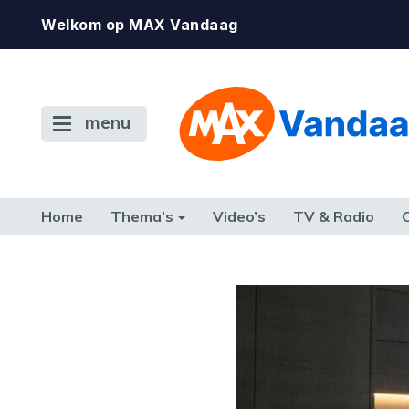
Welkom op MAX Vandaag
menu
Home
Thema’s
Video’s
TV & Radio
CONSUMENT
ETEN & DRINKEN
FAMILIE & RELATIE
GELD, W
TERUG NAAR TOEN