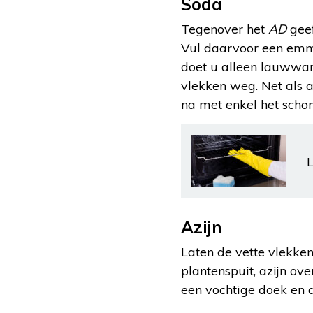
Soda
Tegenover het
AD
geef
Vul daarvoor een emm
doet u alleen lauwwa
vlekken weg. Net als 
na met enkel het schon
L
Azijn
Laten de vette vlekken
plantenspuit, azijn ov
een vochtige doek en d