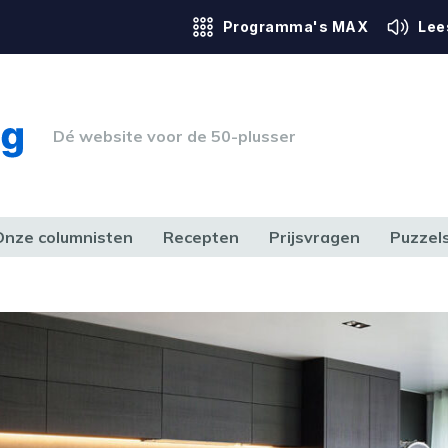
Programma's MAX
Lee
Dé website voor de 50-plusser
Onze columnisten
Recepten
Prijsvragen
Puzzel
ERK & RECHT
GEZONDHEID & SPORT
HUIS, TUIN & HOBBY
MEDIA & 