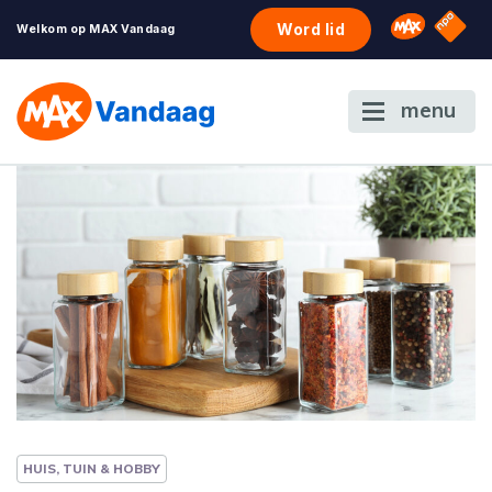
NPO S
Omroep 
Word lid
Welkom op MAX Vandaag
menu
HUIS, TUIN & HOBBY