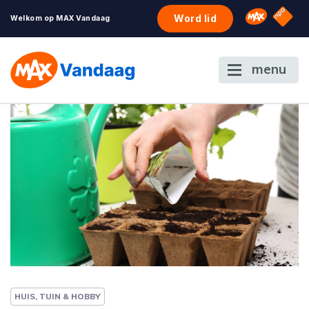
NPO S
Omroep 
Word lid
Welkom op MAX Vandaag
menu
HUIS, TUIN & HOBBY