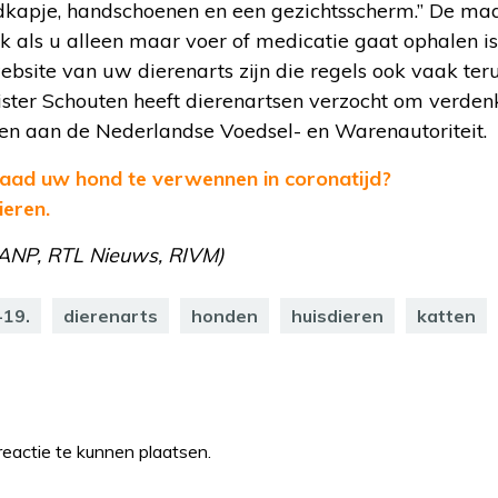
ndkapje, handschoenen en een gezichtsscherm.” De ma
Ook als u alleen maar voer of medicatie gaat ophalen 
website van uw dierenarts zijn die regels ook vaak ter
ter Schouten heeft dierenartsen verzocht om verdenk
ven aan de Nederlandse Voedsel- en Warenautoriteit.
aad uw hond te verwennen in coronatijd?
ieren.
 ANP, RTL Nieuws, RIVM)
19.
dierenarts
honden
huisdieren
katten
eactie te kunnen plaatsen.