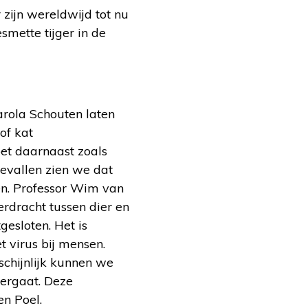
r zijn wereldwijd tot nu
mette tijger in de
arola Schouten laten
 of kat
oet daarnaast zoals
gevallen zien we dat
en. Professor Wim van
rdracht tussen dier en
esloten. Het is
t virus bij mensen.
chijnlijk kunnen we
vergaat. Deze
n Poel.