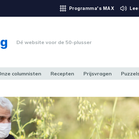
Programma's MAX
Lee
Dé website voor de 50-plusser
Onze columnisten
Recepten
Prijsvragen
Puzzel
ERK & RECHT
GEZONDHEID & SPORT
HUIS, TUIN & HOBBY
MEDIA & 