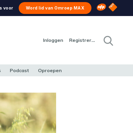
NPO Star
Omroep MAX
s voor
Word lid van Omroep MAX
Inloggen
Registreren
s
Podcast
Oproepen
CULTUUR
NATUUR & MILIEU
REIZEN & VERKEER