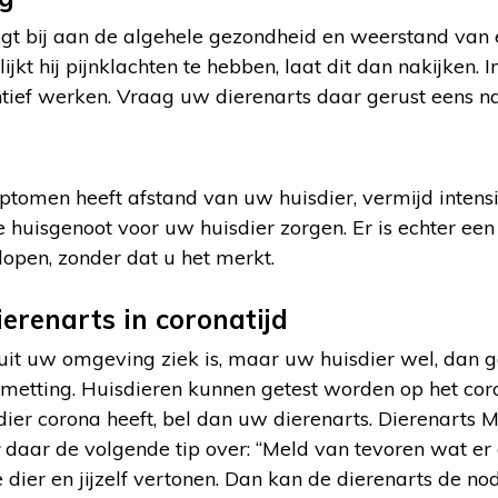
gt bij aan de algehele gezondheid en weerstand van 
 lijkt hij pijnklachten te hebben, laat dit dan nakijken.
tief werken. Vraag uw dierenarts daar gerust eens na
omen heeft afstand van uw huisdier, vermijd intensie
e huisgenoot voor uw huisdier zorgen. Er is echter ee
elopen, zonder dat u het merkt.
ierenarts in coronatijd
uit uw omgeving ziek is, maar uw huisdier wel, dan ga
metting. Huisdieren kunnen getest worden op het coro
ier corona heeft, bel dan uw dierenarts. Dierenarts 
daar de volgende tip over: “Meld van tevoren wat er
e dier en jijzelf vertonen. Dan kan de dierenarts de n