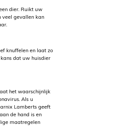
een dier. Ruikt uw
 In veel gevallen kan
ar.
f knuffelen en laat zo
n kans dat uw huisdier
at het waarschijnlijk
navirus. Als u
Marnix Lamberts geeft
 aan de hand is en
odige maatregelen