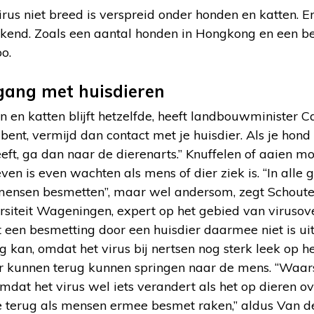
virus niet breed is verspreid onder honden en katten. E
ekend. Zoals een aantal honden in Hongkong en een bes
o.
gang met huisdieren
 en katten blijft hetzelfde, heeft landbouwminister C
k bent, vermijd dan contact met je huisdier. Als je hond
eeft, ga dan naar de dierenarts.” Knuffelen of aaien m
ven is even wachten als mens of dier ziek is. “In alle 
 mensen besmetten”, maar wel andersom, zegt Schout
rsiteit Wageningen, expert op het gebied van virusove
en besmetting door een huisdier daarmee niet is uitg
g kan, omdat het virus bij nertsen nog sterk leek op he
 kunnen terug kunnen springen naar de mens. “Waars
 omdat het virus wel iets verandert als het op dieren o
 terug als mensen ermee besmet raken,” aldus Van de