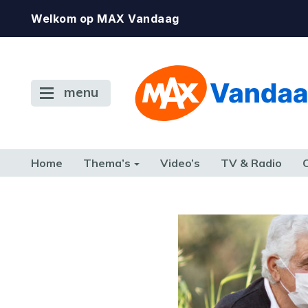
Welkom op MAX Vandaag
menu
Home
Thema’s
Video’s
TV & Radio
CONSUMENT
ETEN & DRINKEN
FAMILIE & RELATIE
GELD, W
TERUG NAAR TOEN