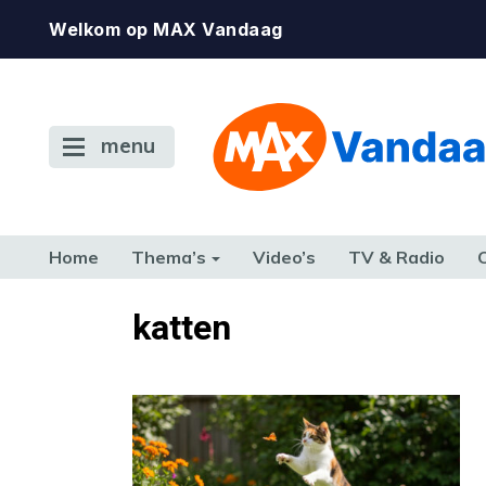
Welkom op MAX Vandaag
menu
Home
Thema’s
Video’s
TV & Radio
CONSUMENT
ETEN & DRINKEN
FAMILIE & RELATIE
GELD, W
katten
TERUG NAAR TOEN