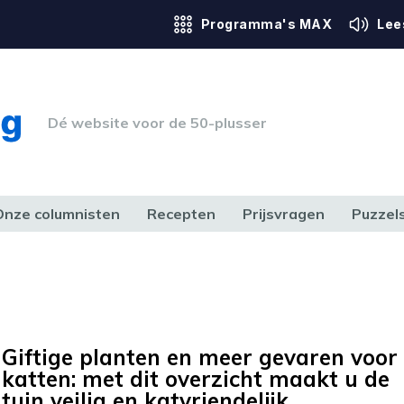
Programma's MAX
Lee
Dé website voor de 50-plusser
Onze columnisten
Recepten
Prijsvragen
Puzzel
ERK & RECHT
GEZONDHEID & SPORT
HUIS, TUIN & HOBBY
MEDIA & 
Giftige planten en meer gevaren voor
katten: met dit overzicht maakt u de
tuin veilig en katvriendelijk