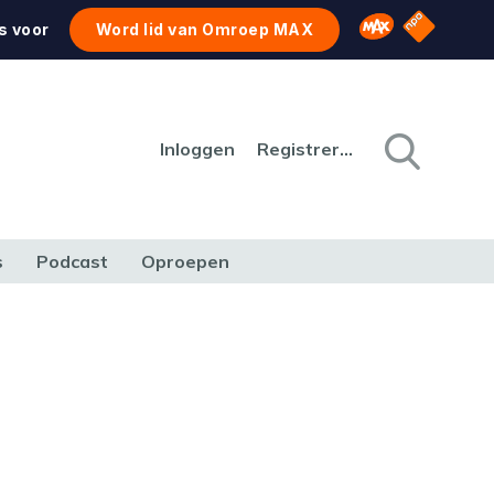
NPO Star
Omroep MAX
s voor
Word lid van Omroep MAX
Inloggen
Registreren
s
Podcast
Oproepen
CULTUUR
NATUUR & MILIEU
REIZEN & VERKEER