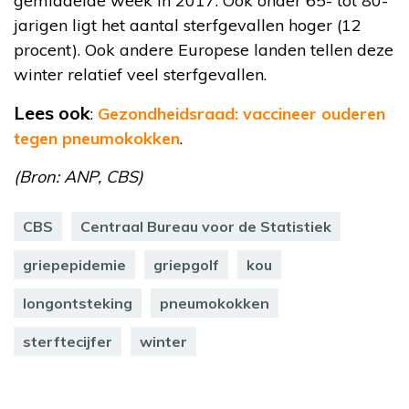
gemiddelde week in 2017. Ook onder 65- tot 80-
jarigen ligt het aantal sterfgevallen hoger (12
procent). Ook andere Europese landen tellen deze
winter relatief veel sterfgevallen.
Lees ook
:
Gezondheidsraad: vaccineer ouderen
tegen pneumokokken
.
(Bron: ANP, CBS)
CBS
Centraal Bureau voor de Statistiek
griepepidemie
griepgolf
kou
longontsteking
pneumokokken
sterftecijfer
winter