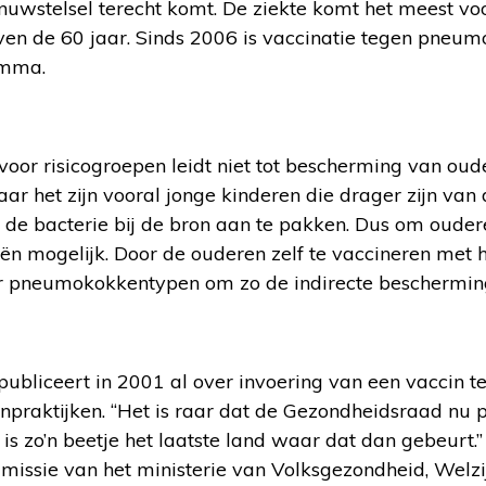
nuwstelsel terecht komt. De ziekte komt het meest voo
oven de 60 jaar. Sinds 2006 is vaccinatie tegen pne
amma.
voor risicogroepen leidt niet tot bescherming van oude
ar het zijn vooral jonge kinderen die drager zijn van d
de bacterie bij de bron aan te pakken. Dus om ouder
eën mogelijk. Door de ouderen zelf te vaccineren met
r pneumokokkentypen om zo de indirecte bescherming
publiceert in 2001 al over invoering van een vaccin
npraktijken. “Het is raar dat de Gezondheidsraad nu 
is zo’n beetje het laatste land waar dat dan gebeurt.
ssie van het ministerie van Volksgezondheid, Welzijn