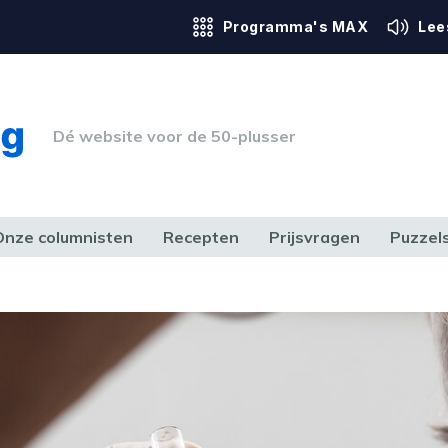
Programma's MAX
Lee
Dé website voor de 50-plusser
Onze columnisten
Recepten
Prijsvragen
Puzzel
ERK & RECHT
GEZONDHEID & SPORT
HUIS, TUIN & HOBBY
MEDIA & 