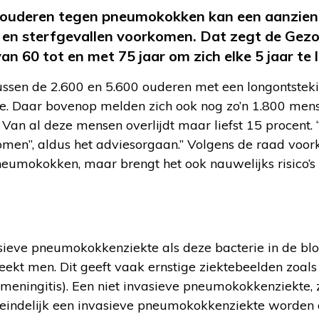
 ouderen tegen pneumokokken kan een aanzienl
en sterfgevallen voorkomen. Dat zegt de Gezon
an 60 tot en met 75 jaar om zich elke 5 jaar te 
tussen de 2.600 en 5.600 ouderen met een longontstek
. Daar bovenop melden zich ook nog zo’n 1.800 mens
an al deze mensen overlijdt maar liefst 15 procent. 
en”, aldus het adviesorgaan.” Volgens de raad voor
pneumokokken, maar brengt het ook nauwelijks risico’s
sieve pneumokokkenziekte als deze bacterie in de blo
ekt men. Dit geeft vaak ernstige ziektebeelden zoals 
(meningitis). Een niet invasieve pneumokokkenziekte, 
teindelijk een invasieve pneumokokkenziekte worden a