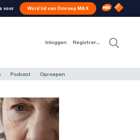
NPO Star
Omroep MAX
s voor
Word lid van Omroep MAX
Inloggen
Registreren
s
Podcast
Oproepen
CULTUUR
NATUUR & MILIEU
REIZEN & VERKEER