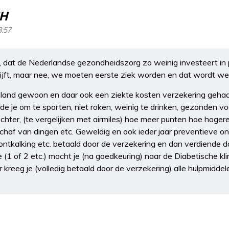
MH
3:57
 dat de Nederlandse gezondheidszorg zo weinig investeert in pr
ijft, maar nee, we moeten eerste ziek worden en dat wordt wel
nland gewoon en daar ook een ziekte kosten verzekering geha
de je om te sporten, niet roken, weinig te drinken, gezonden vo
chter, (te vergelijken met airmiles) hoe meer punten hoe hogere 
nschaf van dingen etc. Geweldig en ook ieder jaar preventieve 
ontkalking etc. betaald door de verzekering en dan verdiende 
(1 of 2 etc.) mocht je (na goedkeuring) naar de Diabetische kli
kreeg je (volledig betaald door de verzekering) alle hulpmiddel