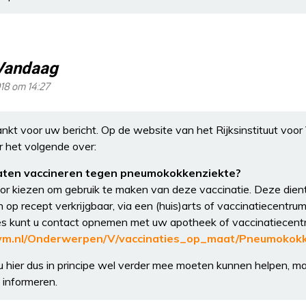
Vandaag
18 om 14:27
nkt voor uw bericht. Op de website van het Rijksinstituut voor
r het volgende over:
laten vaccineren tegen pneumokokkenziekte?
oor kiezen om gebruik te maken van deze vaccinatie. Deze dient
n op recept verkrijgbaar, via een (huis)arts of vaccinatiecentrum
es kunt u contact opnemen met uw apotheek of vaccinatiecent
ivm.nl/Onderwerpen/V/vaccinaties_op_maat/Pneumokok
 hier dus in principe wel verder mee moeten kunnen helpen, ma
informeren.