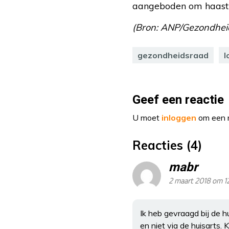
aangeboden om haast 
(Bron: ANP/Gezondhei
gezondheidsraad
l
Geef een reactie
U moet
inloggen
om een r
Reacties (4)
mabr
2 maart 2018 om 1
Ik heb gevraagd bij de h
en niet via de huisarts. K