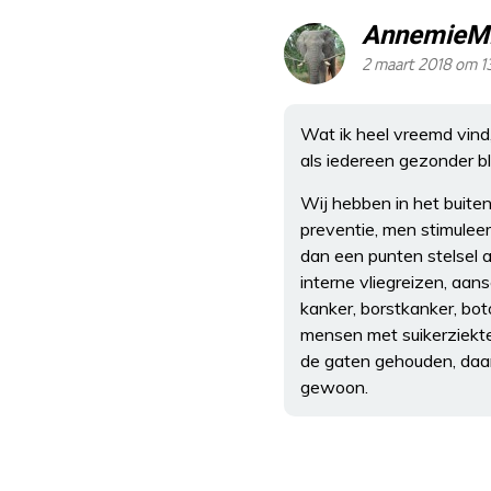
Annemie
2 maart 2018 om 1
Wat ik heel vreemd vind,
als iedereen gezonder bl
Wij hebben in het buite
preventie, men stimuleer
dan een punten stelsel a
interne vliegreizen, aa
kanker, borstkanker, bot
mensen met suikerziekte 
de gaten gehouden, daar 
gewoon.