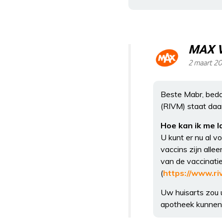
MAX 
2 maart 20
Beste Mabr, beda
(RIVM) staat daa
Hoe kan ik me 
U kunt er nu al v
vaccins zijn allee
van de vaccinati
(
https://www.r
Uw huisarts zou u
apotheek kunnen 