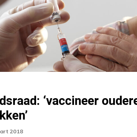
dsraad: ‘vaccineer ouder
kken’
aart 2018