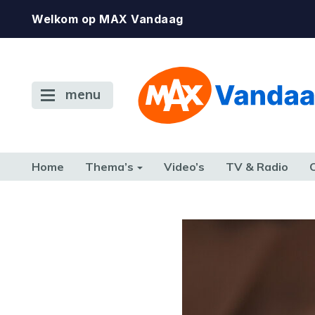
Welkom op MAX Vandaag
menu
Home
Thema’s
Video’s
TV & Radio
CONSUMENT
ETEN & DRINKEN
FAMILIE & RELATIE
GELD, W
TERUG NAAR TOEN